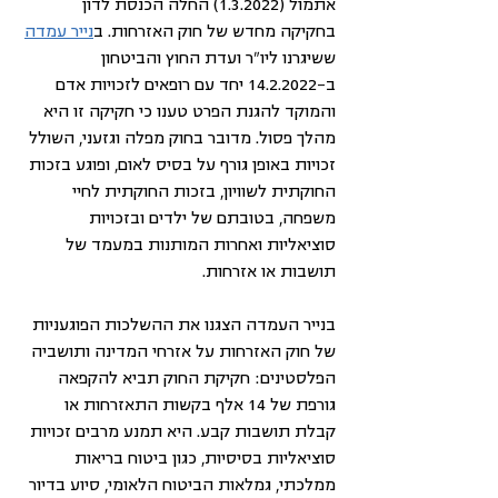
אתמול (1.3.2022) החלה הכנסת לדון 
בחקיקה מחדש של חוק האזרחות. ב
נייר עמדה
ששיגרנו ליו"ר ועדת החוץ והביטחון 
ב-14.2.2022 יחד עם רופאים לזכויות אדם 
והמוקד להגנת הפרט טענו כי חקיקה זו היא 
מהלך פסול. מדובר בחוק מפלה וגזעני, השולל 
זכויות באופן גורף על בסיס לאום, ופוגע בזכות 
החוקתית לשוויון, בזכות החוקתית לחיי 
משפחה, בטובתם של ילדים ובזכויות 
סוציאליות ואחרות המותנות במעמד של 
תושבות או אזרחות. 
בנייר העמדה הצגנו את ההשלכות הפוגעניות 
של חוק האזרחות על אזרחי המדינה ותושביה 
הפלסטינים: חקיקת החוק תביא להקפאה 
גורפת של 14 אלף בקשות התאזרחות או 
קבלת תושבות קבע. היא תמנע מרבים זכויות 
סוציאליות בסיסיות, כגון ביטוח בריאות 
ממלכתי, גמלאות הביטוח הלאומי, סיוע בדיור 