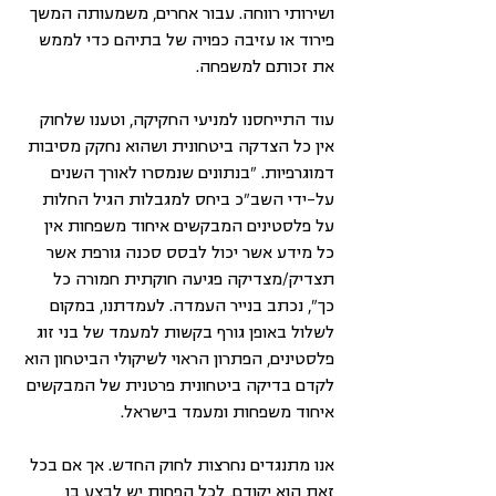
ושירותי רווחה. עבור אחרים, משמעותה המשך 
פירוד או עזיבה כפויה של בתיהם כדי לממש 
את זכותם למשפחה.  
עוד התייחסנו למניעי החקיקה, וטענו שלחוק 
אין כל הצדקה ביטחונית ושהוא נחקק מסיבות 
דמוגרפיות. "בנתונים שנמסרו לאורך השנים 
על-ידי השב"כ ביחס למגבלות הגיל החלות 
על פלסטינים המבקשים איחוד משפחות אין 
כל מידע אשר יכול לבסס סכנה גורפת אשר 
תצדיק/מצדיקה פגיעה חוקתית חמורה כל 
כך", נכתב בנייר העמדה. לעמדתנו, במקום 
לשלול באופן גורף בקשות למעמד של בני זוג 
פלסטינים, הפתרון הראוי לשיקולי הביטחון הוא 
לקדם בדיקה ביטחונית פרטנית של המבקשים 
איחוד משפחות ומעמד בישראל.
אנו מתנגדים נחרצות לחוק החדש. אך אם בכל 
זאת הוא יקודם, לכל הפחות יש לבצע בו 