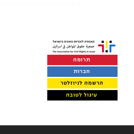
תרומה
לפרק את "ועדת ההסתה" של
משרד החינוך
חברות
הרשמה לניוזלטר
עיגול לטובה