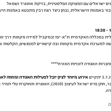
ם ישראלים עם המצוקה הפלסטינית, בזיקת אוונגרד ושמאל
בור באמנות הישראלית, נבחן כיצד רצח רבין מתבטא באמנות הישר
לית במכללה האקדמית ת”א-יפו ובמקביל למידה מקוונת דרך זום
שה למערכת אקדמית מקוונת ובה קישורים למפגשים, הקלטות ש
חברות האגודה לזכויות האזרח****
אירוע מיוחד לציון יובל לפעילות האגודה ומחווה לא
בהשתתפות דוד טרטקובר, חתן פרס ישראל לעיצוב (2020), האוצרת והחו
ה.
ה