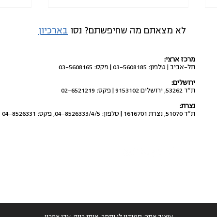
לא מצאתם מה שחיפשתם? נסו
בארכיון
מרכז ארצי:
תל-אביב | טלפון: 03-5608185 | פקס: 03-5608165
ירושלים:
ת"ד 53262, ירושלים 9153102 | פקס: 02-6521219
חשוב לדעת: מותר לתלות שלטים
להפסי
נצרת:
פוליטיים על מרפסות פרטיות!
עיתונ
ת"ד 51070, נצרת 1616701 | טלפון: 04-8526333/4/5, פקס: 04-8526331
עיצוב אתר:
סטודיו לי ותמר
,
איתי רווה
,
עדי אהרון