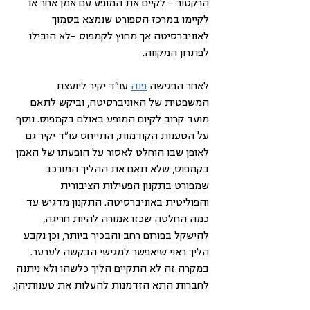
הרקטור – לקיים את המופע עם אמן אחר או 
לקיימו במרכז הספורט שנמצא בסמוך 
לאוניברסיטה אך מחוץ לקמפוס –לא הובילו 
לפתרון המקווה. 
לאחר הפגישה 
פנה
 עו"ד יקיר ליועצת 
המשפטית של האוניברסיטה, וביקש לתאם 
מועד קרוב לקיום המופע באולם בקמפוס. נוסף 
על הטענות הקודמות, התייחס עו"ד יקיר גם 
לאופן שבו הוחלט לאסור על הופעתו של האמן 
בקמפוס, שלא תאם את ההליך המורכב 
שמפורט בתקנון הפעילות הציבורית 
והפוליטית באוניברסיטה. התקנון מדגיש עד 
כמה החלטה שכזו אמורה להיות חריגה, 
להישקל בפורום רחב והבכיר ביותר, וכן נקבע 
הליך ראוי שיאפשר למגישי הבקשה לערער. 
במקרה זה לא התקיים הליך כלשהו ולא ניתנה 
לחברות התא הזדמנות להעלות את טענותיהן.