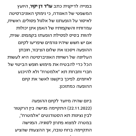
בפנייה לדיקנית כתב
 עו"ד דן יקיר
, היועץ 
המשפטי של האגודה, כי נימוקי האוניברסיטה 
לאיסור על הופעתנו של אלגול פסולים. ראשית, 
עמדותיו והשקפותיו של האמן אינן יכולות 
להוות בסיס לפסילת הופעתו בקמפוס. שנית, 
אם יש חשש שיהיו גורמים שיפריעו לקיום 
ההופעה ויסכנו את שלום הציבור, חובתן 
העליונה של רשויות האוניברסיטה היא לעשות 
הכל כדי להבטיח את מימוש חופש הביטוי של 
חברי וחברות תא "אלמטרח" ולא להיכנע 
לאיומים. לפיכך ביקשנו לאשר את קיום 
ההופעה כמתוכנן. 
ביום שהיה מיועד לקיום ההופעה 
(22.11.2022) התקיימה פגישה בין הרקטור 
לבין נציגות תא הסטודנטים "אלמטרח״, 
במטרה למצוא פתרון לסוגיה. הפגישה 
התקיימה ברוח טובה, אך ההצעות שהציע 