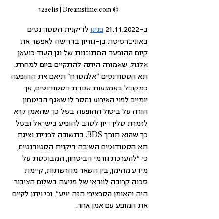
© 123elis | Dreamstime.com
ב-21.11.2022 
פנינו
 לדיקנית הסטודנטים 
באוניברסיטת בן-גוריון בדרישה לאפשר את 
קיום ההופעה המתוכננת של נגן העוד כנעאן 
אלגול, שאמורה היתה להתקיים ביום למחרת. 
תא הסטודנטים "אלמטרח״ תיאם את ההופעה 
כמקובל באמצעות אגודת הסטודנטים, אך 
יומיים לפני האירוע נמסר לו שאגף הביטחון 
הורה על ביטול ההופעה בשל כך שהאמן קרא 
לזמרת סלין דיון לסרב להופיע בישראל ובשל 
כך שהוא תומך BDS. בתשובה לפניית נציגת 
תא הסטודנטים השיבה דיקנית הסטודנטים, 
כי "להערכת גורמי הביטחון, המבוססת על 
מידע מהימן, בין השאר מהרשתות, קיימת 
סכנה קרובה לוודאי של פגיעה בשלום הציבור 
היה והאומן הספציפי הזה יגיע", וכי ניתן לקיים 
את המופע עם אמן אחר. 