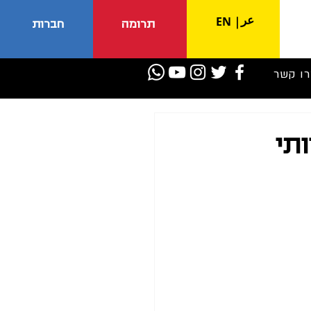
عر
EN
|
תרומה
חברות
רו קשר
תי