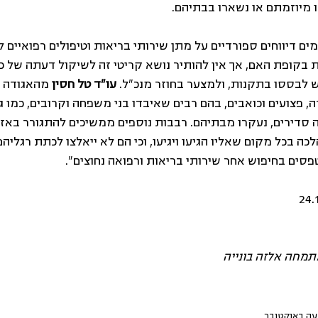
נו מיוזמתם או נשארו בבתיהם.
ימים דיווחים ספורדיים על מתן שירותי בריאות וטיפולים רפואיים ל
 בקופת האם, אך אין להותיר נושא קריטי זה לשיקול דעתה של כל
יש לבססו בתקנות, ולמצער בחוזר מנכ"ל. 
עו"ד טל חסין
 מהאגודה 
ה, פצועים וכואבים, בהם רבים שאיבדו בני משפחה וקרובים, כמו ג
סדירים, נעקרו מבתיהם. רבבות נוספים ממשיכים להתגורר באזורי
לכה בכל מקום שאליו הגיעו ויגיעו, וכי הם לא ייאלצו לכתת רגליהם
פסים בחיפוש אחר שירותי בריאות ורפואה נחוצים".
תמחה אלזה בונייה 
ה באוקטובר