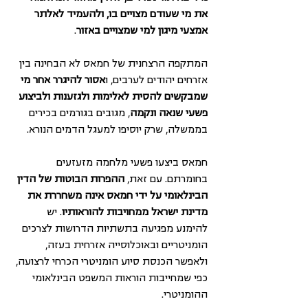
את מי שעודם מצויים בו, ולהעמיד לאלתר 
אמצעי מיגון למי שמצויים באזור
. 
המתקפה הרצחנית של חמאס לא הבחינה בין 
אזרחים יהודים לערבים, ו
אסור להיגרר אחר מי 
שמבקשים להסית לאלימות ולגזענות ולביצוע 
פשעי שנאה ונקמה
, מגובים בגורמים בכירים 
בממשלה, שרק יוסיפו למעגל הדמים הנורא. 
חמאס ביצעו פשעי מלחמה מזעזעים 
בחומרתם. עם זאת, 
ההפרות הבוטות של הדין 
הבינלאומי על ידי חמאס אינה משחררת את 
מדינת ישראל ממחויבות להוראותיו
. יש 
להימנע מפגיעה בתשתיות הדרושות לצרכים 
הומניטריים ובאוכלוסייה אזרחית בעזה, 
ולאפשר הכנסת סיוע הומניטרי הכרחי לרצועה, 
כפי שמחייבות הוראות המשפט הבינלאומי 
ההומניטרי. 