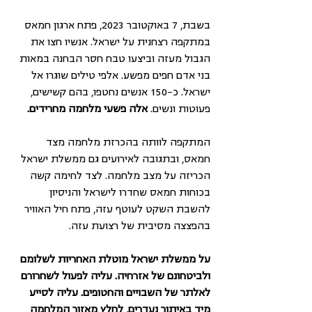
בשבת, 7 באוקטובר 2023, פתח ארגון חמאס 
במתקפה רצחנית על ישראל. אנשיו חצו את 
הגבול מעזה וביצעו טבח חסר הבחנה במאות 
בני אדם חפים מפשע. אלפי טילים שוגרו אל 
ישראל. כ-150 אנשים נחטפו, בהם קשישים, 
פעוטות ונשים. 
אלה פשעי מלחמה מחרידים.
המתקפה לוותה בהכרזת מלחמה מצד 
חמאס, ובתגובה לאירועים גם ממשלת ישראל 
הכריזה על מצב מלחמה. לצד לחימה קשה 
בכוחות חמאס שחדרו לישראל והניסיון 
להשבת השקט לעוטף עזה, פתח חיל האוויר 
בהפצצה מסיבית של רצועת עזה. 
על ממשלת ישראל מוטלת האחריות לשלומם 
ולביטחונם של אזרחיה. עליה לפעול לשחרורם 
לאלתר של השבויים והחטופים. עליה לסייע 
מיד באיתור נעדרים, לחלץ מאזור המלחמה 