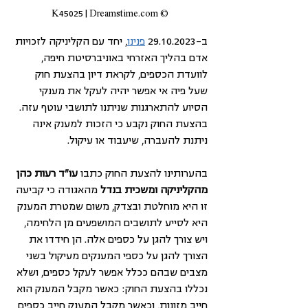
© K45025 | Dreamstime.com
ב-29.10.2023 
פנינו
, יחד עם הקליניקה לזכויות 
אדם בהליך האזרחי באוניברסיטת חיפה, 
לוועדת הכספים, לקראת דיון בהצעת חוק 
שעל פיה אי אפשר יהיה לעקל את מענקי 
הסיוע להתארגנות שניתנו לתושבי עוטף עזה. 
בהצעת החוק נקבע כי הזכות למענק אינה 
ניתנת להעברה, שיעבוד או עיקול. 
בהערותינו להצעת החוק כתבו 
עו"ד רעות כהן 
מהקליניקה ומשכית בנדל
 מהאגודה כי קביעה 
זו היא מוחלטת ובצדק, משום שמטרת המענק 
היא לסייע לתושבים המושפעים מן הלחימה, 
ויש צורך להגן על כספים אלה. הן חידדו את 
הצורך להגן על כספי המענקים מעיקול בשני 
מצבים שבהם ככלל אפשר לעקל כספים, ושלא 
נכללו בהצעת החוק: כאשר מקבל המענק הוא 
חייב מזונות, וכאשר מקבל המענק חייב כספים 