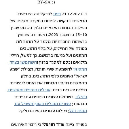
BY-SA 3)
ב-21.12.2023 
פנינו
 לפרקליטה הצבאית 
הראשית בבקשה לפתוח בחקירה מקיפה של 
פעילות הכוחות הצבאיים בג'נין בשבוע שבין 
15-10 בדצמבר 2023. תיעוד רב שהופץ 
ברשתות החברתיות מלמד על התנהלות 
פסולה של החיילים, על ביזוי התושבים 
המוגנים ועל פגיעה ברכושם. כך למשל, חיילי 
מילואים נכסנו למסגד בג'נין ו
השתמשו בציוד 
המואזין
 להשמעת שירי חנוכה, תפילת "שמע 
ישראל" ואיומים כלפי התושבים. בחלק 
מהמקרים תיעדו הכוחות את היחס לעצורים: 
חיילים יושבים בבית, 
אוכלים חטיפים ומעשנים 
נרגילה
, כשמולם עצורים כפותים עם עיניים 
מכוסות; 
עצורים מובלים באופן משפיל עם 
הנפת דגל
; וצילום עצורים בעירום חלקי. 
בפנייה ציינה 
עו"ד רוני פלי
 כי ריבוי האירועים 