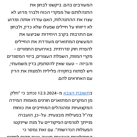
המעורבים בהם. ביקשנו לבחון את  
התנהלותם של מפקדי הכוח ולברר מדוע לא 
עצרו את ההתנהלות, האם עודדו אותה ומדוע 
לא דיווחו על חיילים שפעלו שלא כדין, ולבחון 
אם התרבות בקרב היחידות שביצעו את 
המעשים המתוארים מעודדת את החיילים 
להפרת חוק סדרתית. באירועים החמורים – 
מקרי המוות, השפלת העצורים, ביזוי המסגדים 
והביזה – טענו שאין להסתפק בדין משמעתי, 
ויש לפתוח בחקירה פלילית ולמצות את הדין 
עם האחראים להם.
ב
תשובת הצבא
 מ-12.3.2024 נכתב כי "חלק 
מן המקרים המתוארים חורגים מאמות המידה 
המקצועיות ומהנהלים המחייבים את כוחות 
צה"ל בפעילות מבצעית. על-כן, הועברה 
פנייתך לגורמים הפיקודיים על מנת שיינקטו 
הפעולות הנדרשות". עם זאת נמסר כי 
הפרקליטות הצבאית מצאה שאין מקום לפתוח 