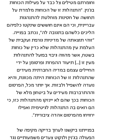
וחומרתם מטילים צל כבד על פעילות הכוחות 
בג'נין. "התנהלות זו של הכוחות מלמדת על 
תחושה של חסינות מוחלטת להתנהגות 
עבריינית, וכי הם אינם חוששים שינקטו כלפיהם 
הליכים כלשהם בתגובה לה", נכתב בפנייה. 
"זוהי תוצאתה של מדיניות גורפת ועקבית של 
העלמת עין מהתנהלות שלא כדין של כוחות 
בשטח, אשר מהווה גיבוי בפועל להתנהלות 
מעין זו [...] תיעוד ההפרות ופרסומן על ידי 
החיילים עצמם במדיה החברתית מעידים 
שהתנהלות זו של הכוחות היתה מכוונת, והיא 
נועדה להשפיל ולבזות. אך יותר מכל, הפרסום 
וההתרברבות מעידים על ביטחון מלא של 
הכוחות בכך שהם לא יינזקו מהתנהלות כזו, כי 
הם רואים בה התנהלות לגיטימית ואפילו 
ירוויחו מהפרסום אהדה ציבורית".
בפנייתנו ביקשנו לערוך בדיקה מקיפה של 
הפעולה בג'נין ולנקוט צעדים משמעותיים נגד 