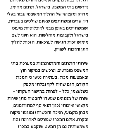
רגל, ולרבבות מקרים ועניינים אחרים שאליהם 
נדרשים בתי המשפט בישראל. תרגום מהימן, 
מדויק ומקצועי של ההליך המשפטי עבור בעלי 
דין, עדים ומשתתפים שאינם שולטים בעברית, 
ושמשתייכים באופן מבני לאוכלוסיות מיעוט 
בישראל ולקבוצות מוחלשות, הוא חיוני לשם 
מימוש זכות הגישה לערכאות, הזכות להליך 
הוגן והזכות לשוויון. 
שירותי התרגום והמתורגמנות במערכת בתי 
המשפט מופרטים, ונרכשים במיקור חוץ 
ובאמצעות מכרז. בעתירה נטען כי המכרז 
הקודם, הגם שהיה לקוי ובלתי מספק 
כשלעצמו, כלל – לפחות במישור העקרוני – 
שורה של מנגנונים שנועדו להבטיח מתן שירות 
מקצועי ואיכותי (כגון תנאי סף למתורגמנים, 
מבחן מקצועי, חניכה והכשרה) ומנגנוני פיקוח 
ובקרה. אולם המכרז שפורסם לאחרונה נסוג 
משמעותית גם מן המעט שנקבע במכרז 