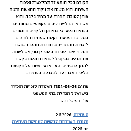
הקודם בכל הנוגע להתמקצעות ואיכות 
השירות. הוא משנה את ניקוד ההצעות ומטה 
אותן לטובת תחרות על מחיר בלבד, והוא 
מסיר או מחליש רכיבים מקצועיים מהותיים. 
בעתירה נטען כי בהינתן הליקויים החמורים 
במכרז, והפגיעה הקשה שעתידה להיגרם 
לזכויות המתדיינים, הותרת המכרז בנוסח 
הנוכחי אינה סבירה באופן קיצוני, ויש לשנות 
את תנאיו. במקביל לעתירה הגשנו בקשה 
למתן צו ביניים וסעד ארעי, שיורו על הקפאת 
הליכי המכרז עד להכרעה בעתירה. 
עת"מ 7304-06-26 האגודה לזכויות האזרח 
בישראל נ' הנהלת בתי המשפט
עו"ד: מיכל ת'גר
העתירה
, 2.6.2026
תגובת העותרות לבקשה למחיקת העתירה
, 
יוני 2026