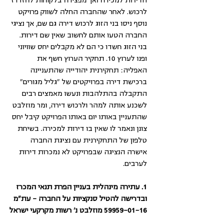
הדירות למכירה ואך מפצירה בלקוחות להזדרז 
לרכוש. לאחר שהחברה החלה לשווק פרויקט 
נוסף ניסו בני הזוג לרכוש דירה גם שם, אך נציגי 
החברה הטעו אותם לחשוב שאין שם דירות. 
בני הזוג חשדו כי הם לא מקבלים יחס שוויוני 
ופנו לערוץ 10. תחקיר הערוץ חשף את 
האפליה: תחקירנית יהודייה שהתעניינה 
ברכישת דירה בפרויקטים של "גליל מגורים" 
התקבלה בהתלהבות ונעשו מאמצים רבים 
לשכנע אותה למהר ולרכוש דירה, ומר מוזלבט 
שהתעניין באותו יום באותו הפרויקט קיבל יחס 
צונן ונאמר לו שאין בו דירות למכירה. בשיחת 
טלפון של התחקירנית עם נציגת החברה 
אישרה הנציגה שבפרויקט לא נמכרות דירות 
לערבים.
1. עתירה מינהלית בעניין הפרת תנאי המכרז 
ובדרישה להטיל סנקציות על החברה – עת"מ 
59959-01-16 מוזלבט נ' רשות מקרקעי ישראל