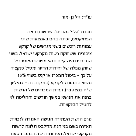
עו"ד: גיל גן-מור
חברת "גליל מגורים", שמשווקת את 
הפרויקטים, זכתה בהם באמצעות שתי 
עמותות רוכשים בשני מגרשים של קרקע 
ציבורית ששיווקה רשות מקרקעי ישראל. בשני 
המכרזים היה קיים תנאי מפורש האוסר על 
שיווק מפלה של יחידות הדיור ומטיל סנקציה 
על כך – ביטול המכרז או קנס בשווי 15% 
משווי התמורה לקרקע (במקרה זה – כמיליון 
ש"ח במצטבר). ועדת המכרזים של הרשות 
בחנה את הנושא במשך חודשים והחליטה לא 
להטיל הסנקציות.
טרם הגשת העתירה הגישה האגודה לזכויות 
האזרח בשם בני הזוג מוזלבט תלונה לרשות 
מקרקעי ישראל. העמותות שזכו במכרז טענו 