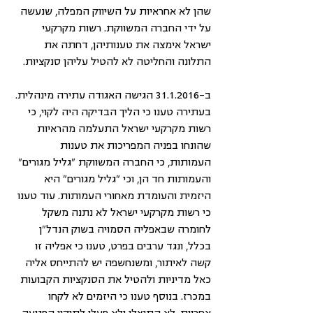
שהן לא אחראיות על השיווק המפלה, שנעשה 
על ידי החברה המשווקת. רשות מקרקעי 
ישראל אימצה את טענותיהן, דחתה את 
התלונה והחליטה לא להטיל עליהן סנקציות.
ב-31.1.2016 הגישה האגודה עתירה מינהלית. 
בעתירה טענו כי הליך הבדיקה היה לקוי, כי 
רשות מקרקעי ישראל התעלמה מהראיות 
שהונחו בפניה המפריכות את טענות 
העמותות, כי החברה המשווקת "גליל מגורים" 
והעמותות חד הן, וכי "גליל מגורים" היא 
היזמית והעומדת מאחורי העמותות. עוד טענו 
כי רשות מקרקעי ישראל לא נתנה משקל 
לחומרה שבאפליה הסמויה בשוק הנדל"ן 
בכלל, ונגד ערבים בפרט, טענו כי אפליה זו 
קשה לאיתור, ומשנחשפה יש להתייחס אליה 
כאל מדיניות ולהטיל את הסנקציות הקבועות 
במכרז. בנוסף טענו כי היזמים לא לקחו 