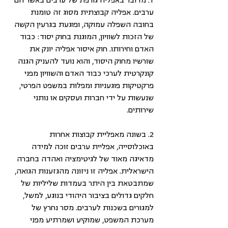
1. מדובר באפליה גורפת של ערבים באשר הם 
ערבים. אפליה קבוצתית מסוג זה טומנת 
בחובה השפלה עמוקה, ופוגעת בגרעין הקשה 
של הזכות לשוויון, המוגנת בחוק יסוד: כבוד 
האדם וחירותו. חוק איסור אפליה יונק את 
שורשיו מחוק היסוד, והוא נועד להעניק הגנה 
קונקרטית לערכי כבוד האדם והשוויון מפני 
פרקטיקות פוגעניות ומפלות במשפט הפרטי, 
שנעשות על ידי חברות ועסקים או נותני 
שירותים.
2. בשונה מאפליית קבוצות אחרות 
באוכלוסייה, אפליית ערבים זוכה למידה 
מדאיגה מאוד של לגיטימציה ואהדה בחברה 
הישראלית. אפליה זו ניזונה מהגזענות הגואה, 
שמתבטאת בין היתר בעמדות שליליות של 
חלקים גדולים בציבור היהודי בנוגע, למשל, 
למגורים בשכנות לערבים. מסר נחרץ של 
מערכת המשפט, שמוקיע ושמרתיע מפני 