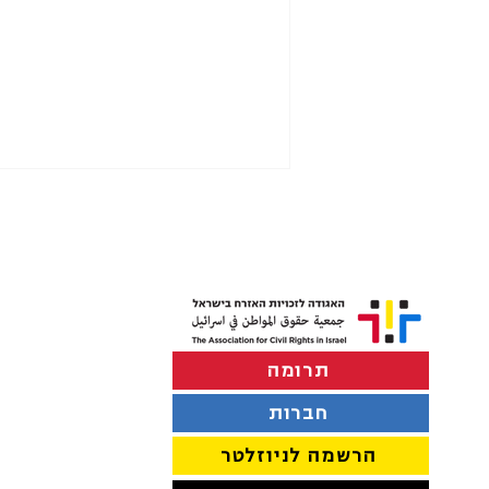
תרומה
מעורבות שב"כ ברישום מפלגות –
איום על בחירות חופשיות
חברות
הרשמה לניוזלטר