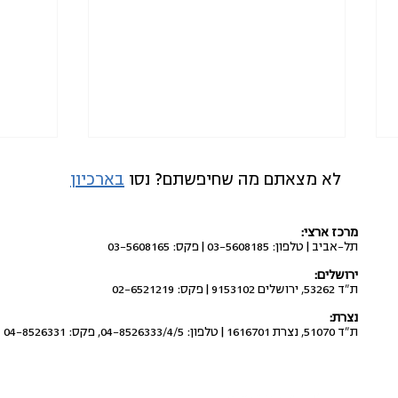
לא מצאתם מה שחיפשתם? נסו
בארכיון
מרכז ארצי:
תל-אביב | טלפון: 03-5608185 | פקס: 03-5608165
ירושלים:
ת"ד 53262, ירושלים 9153102 | פקס: 02-6521219
שאלות ותשובות: למה ביקשנו
לתקן 
נצרת:
להצטרף להליך על פסילת מפלגת
ומתור
ת"ד 51070, נצרת 1616701 | טלפון: 04-8526333/4/5, פקס: 04-8526331
"ישראל יהודית"?