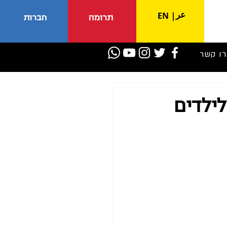
عر
EN
|
תרומה
חברות
רו קשר
ילדים