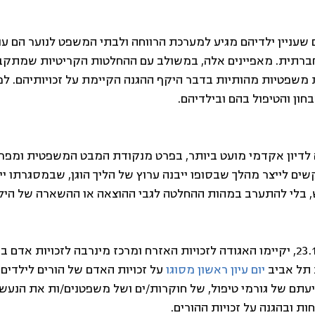
שעניין ילדיהם מגיע למערכת הרווחה ולבתי המשפט לנוער הם עני
ברתית. מאפיינים אלה, במשולב עם ההחלטות הקריטיות שמתקבלו
 משפטיות מהותיות בדבר היקף ההגנה הקיימת על זכויותיהם. למא
חון והטיפול בהם ובילדיהם.
לדיון אקדמי מועט ביותר, בפרט מנקודת המבט המשפטית ומפריז
ים לייצר מהלך שבסופו ייבנה ערוץ של הליך הוגן, שבמסגרתו יינ
ש, בלי להתערב במהות ההחלטה לגבי ההוצאה או ההשארה של היל
ביום חמישי הבא, 23.1.2020, יקיימו האגודה לזכויות האזרח ומרכז מינרבה לזכויות אד
תל אביב 
יום עיון ראשון מסוגו
 על זכויות האדם של הורים לילדים 
דיעתם של גורמי טיפול, של חוקרות/ים ושל משפטנים/ות את הנעש
 ובהגנה על זכויות ההורים.