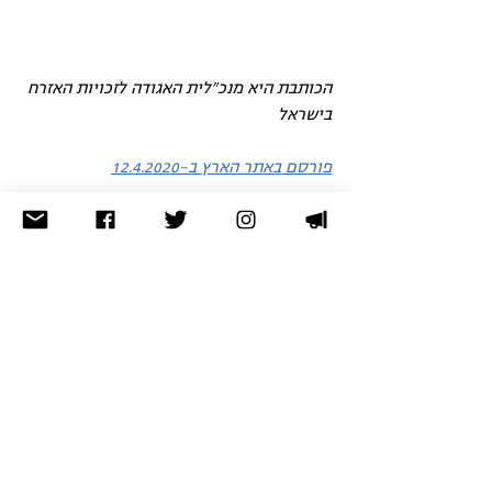
הכותבת היא מנכ"לית האגודה לזכויות האזרח 
בישראל
פורסם באתר הארץ ב-12.4.2020
קורונה וזכויות האדם
הזכות לשוויון ומאבק בגזענות ובאפליה
זכויות נשים
הצג הכול
פוסטים אחרונים