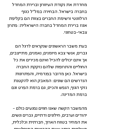
מחדדת את נקודת העיוורון וברירת המחדל 
בחברה בישראל. הבחירה במל"ל כגוף 
הרלוונטי ורשימת החברים בצוות הם בקליפת 
אגוז ברירת המחדל בחברה הישראלית: פתרון 
צבאי-בטחוני.
בעת משבר הראשונים שנקראים לדגל הם 
גברים, אנשי צבא מיומנים, נאמנים, מתייצבים, 
אך אינם יכולים להכיל ואינם מכירים את כל 
החוליים והתרופות שלהם נזקקת החברה 
בישראל. כאן מדובר בפנדמיה, והפתרונות 
הנדרשים הם שונים: המאבק הוא להקטנת 
נזקי הגוף, הנפש והכיס, גם ברמת הפרט וגם 
ברמת המדינה.
מהמשבר הקשה שאנו חווים נפגעים כולם - 
יהודים וערבים, חילונים ודתיים, גברים ונשים. 
את המחיר בטווח הארוך, חברתית וכלכלית, 
משלמות ביתר שאת הקבוצות המוחלשות 