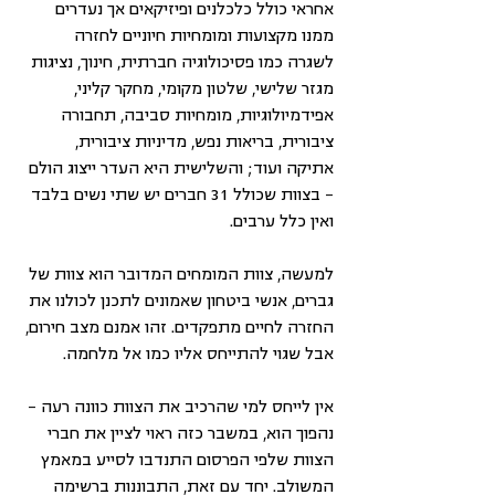
אחראי כולל כלכלנים ופיזיקאים אך נעדרים 
ממנו מקצועות ומומחיות חיוניים לחזרה 
לשגרה כמו פסיכולוגיה חברתית, חינוך, נציגות 
מגזר שלישי, שלטון מקומי, מחקר קליני, 
אפידמיולוגיות, מומחיות סביבה, תחבורה 
ציבורית, בריאות נפש, מדיניות ציבורית, 
אתיקה ועוד; והשלישית היא העדר ייצוג הולם 
- בצוות שכולל 31 חברים יש שתי נשים בלבד 
ואין כלל ערבים.
למעשה, צוות המומחים המדובר הוא צוות של 
גברים, אנשי ביטחון שאמונים לתכנן לכולנו את 
החזרה לחיים מתפקדים. זהו אמנם מצב חירום, 
אבל שגוי להתייחס אליו כמו אל מלחמה.
אין לייחס למי שהרכיב את הצוות כוונה רעה - 
נהפוך הוא, במשבר כזה ראוי לציין את חברי 
הצוות שלפי הפרסום התנדבו לסייע במאמץ 
המשולב. יחד עם זאת, התבוננות ברשימה 