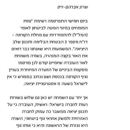
שרון אברהם-ויס
ביום חמישי התפרסמה רשימת "צוות 
המומחים במינוי המטה לביטחון לאומי 
(המל"ל) להתמודדות עם מחלת הקורונה - 
דו"ח מספר 3 הבטחת הבלימה ותכנון שלב 
היציאה". המשמעות היא שאנחנו כבר רואים 
את האור בקצה המנהרה, בשורה משמחת 
לאור העובדה שיומיים קודם לכן פורסמו 
מסקנות הביניים של הוועדה המיוחדת בעניין 
נגיף הקורונה בכנסת ושם נכתב במפורש כי אין 
לישראל בשעה זו אסטרטגיית יציאה.
אך יחד עם השמחה יש כאן גם שלוש בשורות 
רעות לחברה בישראל: ראשית, העובדה כי על 
תכנון יציאה ממשבר כה עמוק לחברה 
האזרחית ולמשק אחראי גוף ביטחוני; השניה 
היא נגזרת של הראשונה והיא כי אותו גוף 