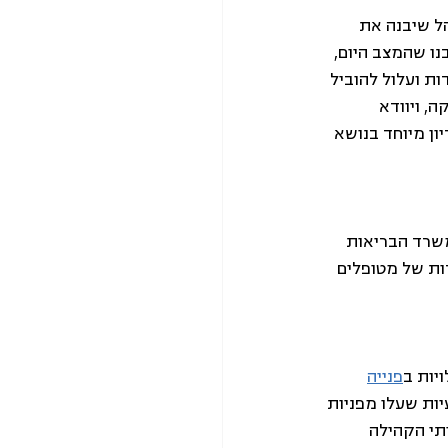
ל שיבנה את 
נו שהמצב היום, 
ת ועלול להוביל 
 ויוודא 
חולים מענים בקהילה. המכתב נשלח גם לוועדת הרווחה, שקיימה ב-16.4.2020 דיון מיוחד בנושא 
משרד הבריאות 
ות של מטופלים 
פנייה
יות שעלו מפניות 
תי הקהילה 