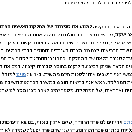
וני לבירור תלונות ולסיוע פרטני.
הבריאות, בבקשה 
למנוע את סגירתה של מחלקת האשפוז הפתוח
ר יעקב
, עד שיימצא פתרון הולם ובטוח לכל אחת מהנשים המאושפ
ינטנסיבי, מקיף וממושך לנשים בפוסט טראומה קשה, בעיקר בע
משרד הבריאות לצמצום מצבת העובדים והחולים בבתי החולים, הח
ד לסגירה מלאה של המחלקה.  כתבנו כי ההחלטה לסגור את המח
ם הקצר שניתן לביצועה לוקים בחוסר סבירות קיצוני, דנים את ה
י ואף חושפים אותן לסכנת חיים ממשית. ב-26.4 
פנינו
 למנהל ב
ת המחלקה. ראש אגף בריאות הנפש במשרד הבריאות השיבה ש
ית ואחראית, של המחלקה. מספר ימים לאחר מכן נמסר לנו שה
תב
 ארגונים למשרד הרווחה, שיזם ארגון בזכות, בנושא 
היערכות מ
ויות 
בזמן משבר הקורונה.
 דרשנו
 שהמשרד יפעל לשמירה לא רק