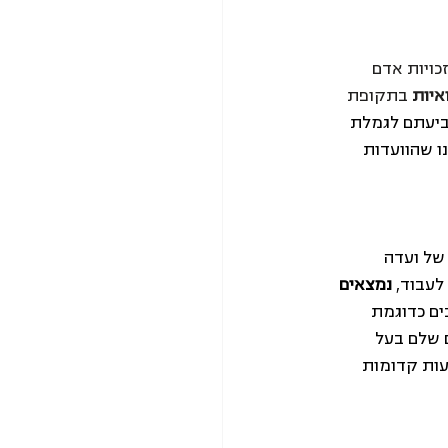
כויות אדם 
איות
 בתקופת 
יעתם לגמלת 
טה ולקבל את הגמלה. ב-11.5.2020 הודיעו לנו שהוועדות 
 של ועדה 
לעבוד, 
נמצאים 
ים כדוגמת 
 שלם בעל 
עות קדומות 