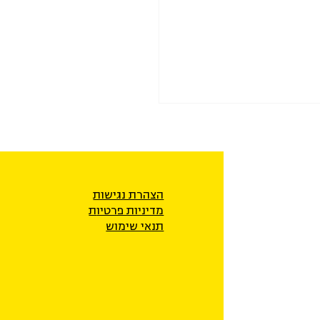
הצהרת נגישות
מדיניות פרטיו
ת
תנאי שימוש
תקציבים מתוכנית החומש
לחברה הערבית – פגיעה חמורה
לשוויון