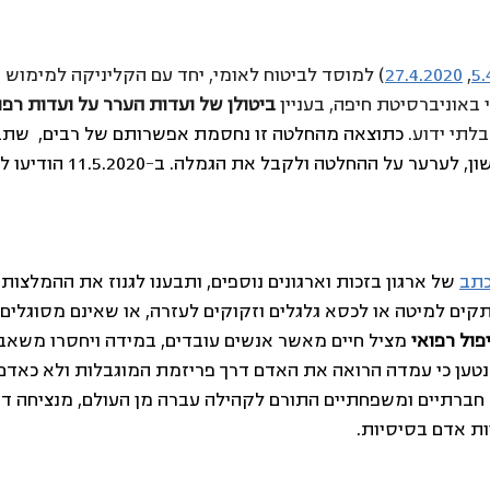
5.
, 
27.4.2020
) למוסד לביטוח לאומי, יחד עם הקליניקה למימוש ז
אוניברסיטת חיפה, בעניין 
ביטולן של ועדות הערר על ועדות רפו
לתי ידוע. 
כתוצאה מהחלטה זו נחסמת אפשרותם של רבים,  שתב
נכות נדחתה בשלב הראשון, לערער על ההחל
תב
 של ארגון בזכות וארגונים נוספים, ותבענו לגנוז את ההמלצות
ים למיטה או לכסא גלגלים וזקוקים לעזרה, או שאינם מסוגלים 
פול רפואי
 מציל חיים מאשר אנשים עובדים, במידה ויחסרו משאב
טען כי עמדה הרואה את האדם דרך פריזמת המוגבלות ולא כאדם
 חברתיים ומשפחתיים התורם לקהילה עברה מן העולם, מנציחה ד
ות אדם בסיסיות.