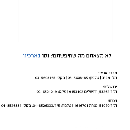
לא מצאתם מה שחיפשתם? נסו
בארכיון
מרכז ארצי:
תל-אביב | טלפון: 03-5608185 | פקס: 03-5608165
ירושלים:
ת"ד 53262, ירושלים 9153102 | פקס: 02-6521219
לבטל את העברת התקציבים
הסטת 
נצרת:
מתוכנית החומש לחברה הערבית
ת"ד 51070, נצרת 1616701 | טלפון: 04-8526333/4/5, פקס: 04-8526331
למשטרה ולשב"כ
בזכות 