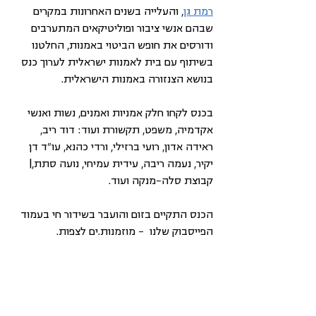
רמת גן
, והעלייה בשנים האחרונות במקרים 
שבהם אנשי ציבור ופוליטיקאים המתערבים 
ודורסים את חופש הביטוי באמנות, החלטנו 
בשיתוף עם בית לאמנות ישראלית לערוך כנס 
בנושא הצנזורה באמנות הישראלית.
בכנס לקחו חלק אמניות ואמנים, נשות ואנשי 
אקדמיה, משפט, תקשורת ועוד: דוד ריב, 
ראידה אדון, רועי ברזילי, ורדי כהנא, עו"ד דן 
יקיר, נעמה ריבה, עידית עמיחי, נועה סתת,| 
קבוצת סלה-מנקה ועוד. 
הכנס התקיים בזום והועבר בשידור חי בעמוד 
הפייסבוק שלנו  - מוזמנות.ים לצפות.