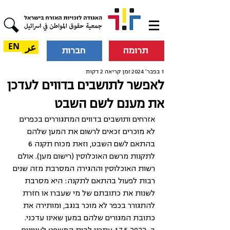
عر
EN
תרומה
חברות
1 בפבר׳ 2024
זמן קריאה 2 דקות
לאפשר לתושבים בדווים לעדכן
את מענם לשם השבט
אזרחים ותושבים בדווים המתגוררים בכפרים 
לא מוכרים זכאים לרשום את המען שלהם 
בהתאם לשם השבט, וזאת מכוח תקנה 6 
לתקנות מרשם האוכלוסין (רישום מען). אולם 
רשות האוכלוסין וההגירה המסרבת מזה שנים 
רבות לפעול בהתאם לתקנה: היא מסרבת 
לשנות את כתובתם של מי שעברו או חזרת 
להתגורר בכפר לא מוכר בנגב, ומותירה את 
כתובת המגורים שלהם במען שאינו עדכני. 