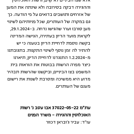
אלא שצו הביניים לא קוים, ורשות האוכלוסין 
וההגירה דבקה בסירובה ולא שינתה את המען 
של אזרחים ותושבים בדואים על פי הודעה. כך 
גם במקרה של העותרים, שכל פניותיהם לשינוי 
מען סורבו וערר שהגישו נדחה. ב-29.1.2024, 
לקראת מועד הדיון בעתירה, הגישה המדינה 
בקשה נוספת לדחיית הדיון בטענה כי יש 
להתיר לה זמן נוסף לשינוי התקנות. בתגובתנו 
מ-1.2.2024 התנגדנו לדחיית הדיון, תיארנו 
כיצד מפרה הרשות בבוטות את הוראות בית 
המשפט בצו הביניים, וביקשנו שהרשות תבהיר 
מדוע היא ממשיכה ומסרבת לשנות את רישום 
מענם של העותרים. 
עת"מ 37022-05-22 אבו עסב נ' רשות 
האוכלוסין וההגירה - משרד הפנים
עו"ד: עביר ג'ובראן דכוור