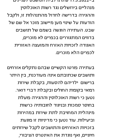
ב-17.5.2022 עתרנו לבית המשפט לעניינים 
מנהליים בירושלים נגד רשות האוכלוסין 
וההגירה בדרישה לחדול מהתנהלות זו, ולקבל 
הודעות על שינוי מען מיישוב מוכר אל שם של 
שבט. העתירה הוגשה בשמם של תושבים 
בדווים המתגוררים בכפרים לא מוכרים, 
האגודה לזכויות האזרח והמועצה האזורית 
לכפרים הלא מוכרים.
בעתירה פורטו הקשיים שבהם נתקלים אזרחים 
ותושבים שכתובתם אינה מעודכנת, בין היתר 
ברישום  ילדיהם להסעות, בקבלת שירות 
רפואי בקופות החולים ובקבלת דברי דואר. 
נטען כי רשות האוכלוסין וההגירה פועלת 
בחוסר סמכות ובניגוד לחובותיה כרשות 
מינהלית המחויבת לתת שירות במהירות 
וביעילות. עוד נטען כי מדיניות זו פוגעת 
בזכויות האזרחים והתושבים לקבל שירותים 
חיוניים, ואף נוגדת את האינטרס הציבורי, 