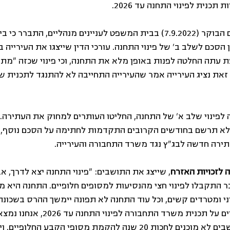
כנית לפינוי התחנה עד 2026.
עם-זאת, בדיון שהתקיים הבוקר (7.9.2022) בבית המשפט לעניינים מנהליים, ה
סכם לשלב ב' של פינוי התחנה. עורכי הדין שייצגו את העירייה בד
 עתה החלטה לפנות באופן מלא את התחנה, וכי פינוי שכזה "מת
זאת נציג העירייה אמר שהעירייה התחייבה לא להתנגד לתכנית 
לפינוי שלב א' של התחנה, החליטו העותרים למחוק את העתירה. י
לא תרשם בחודשים הקרובים התקדמות לחתימה על הסכם נוסף, ל
ירה חדשה לבג"ץ נגד משרד התחבורה והעירייה.
ה לזכויות האזרח
, שייצג את התושבים: "פינוי התחנה יצא לדרך, אב
תקבלו לפינוי חצי מהנסיעות למסופים חלופיים. התחנה היא מ
וני ומטרדים קשים, וכל עוד התחנה לא תפונה יימשך ההרס בשכונת 
ראש העירייה יערים קשיים על תכנית משרד ה
בבית המשפט, שכן התושבים לא מוכנים לחכות 20 שנה להקמת מסופי הקבע הח