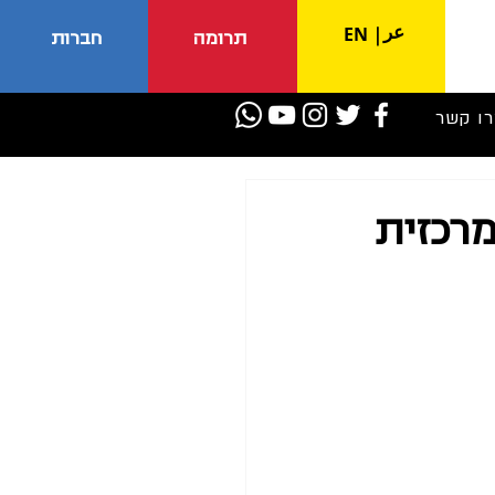
عر
EN
|
תרומה
חברות
רו קשר
רכזית