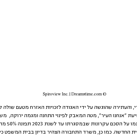
© Spiroview Inc. | Dreamstime.com
 והעתירה שהוגשה על ידי האגודה לזכויות האזרח מטעם שולה ק
עת "אנחנו העיר", מטה המאבק לפינוי התחנה ומגמה ירוקה,  מש
ועיריית תל אביב-יפו חת
ת החדשה. כמו כן, משרד התחבורה הצהיר בדיון בבית המשפט כי