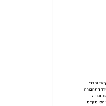
שת וחברי 
רד התחבורה 
מו על הסכם עקרונות שבמסגרתו עד לשנת 2023 תפונה 50% מהתחבורה 
 הוא מקדם 