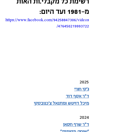
רשימת כל מקבלי.ות האות 
מ-1981 ועד היום: 
https://www.facebook.com/94258847306/videos
/476450219993722
2025
ג'קי חורי
ד"ר אסף דוד
מיכל דויטש ומתנאל צ'כנובסקי
2024
ד"ר שרף חסאן
"שיחה מקומית" 