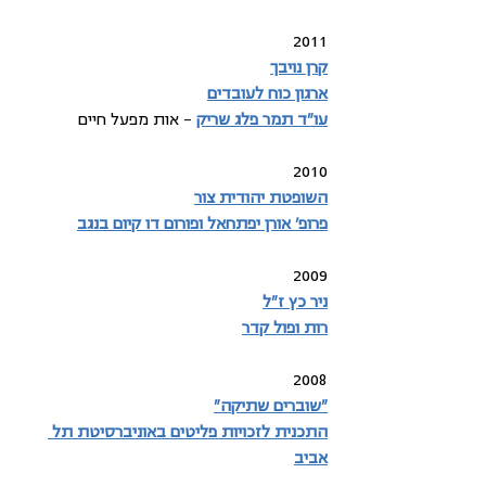
2011
קרן נויבך
ארגון כוח לעובדים
עו"ד תמר פלג שריק
 – אות מפעל חיים
2010
השופטת יהודית צור
פרופ' אורן יפתחאל ופורום דו קיום בנגב
2009
ניר כץ ז"ל
רות ופול קדר
2008
"שוברים שתיקה"
התכנית לזכויות פליטים באוניברסיטת תל 
אביב