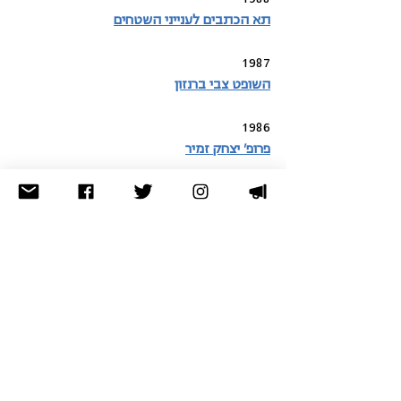
תא הכתבים לענייני השטחים
1987
השופט צבי ברנזון
1986
פרופ' יצחק זמיר
1985
ברוך מאירי
1984
משה נגבי
1983
סא"ל (במיל') דב ירמיה
* בשנה זו הוחלט שהאות יקרא ע"ש אמיל 