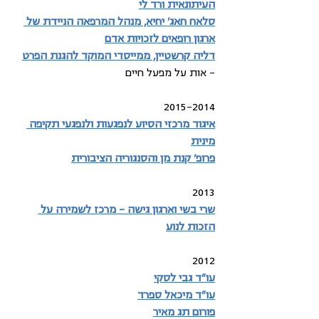
העיתונאית ורד לי
סלאח חאג' יחיא, מנהל המרפאה הניידת של 
ארגון רופאים לזכויות אדם
דליה קרשטיין, ממייסדי המוקד להגנת הפרט
– אות על מפעל חיים
2015-2014
איגוד מרכזי הסיוע לנפגעות ולנפגעי תקיפה 
מינית
פרופ' קנת מן והסנגוריה הציבורית
2013
שרי בשי וארגון גישה – מרכז לשמירה על 
הזכות לנוע
2012
עו"ד גבי לסקי
עו"ד מיכאל ספרד
פורום תג מאיר