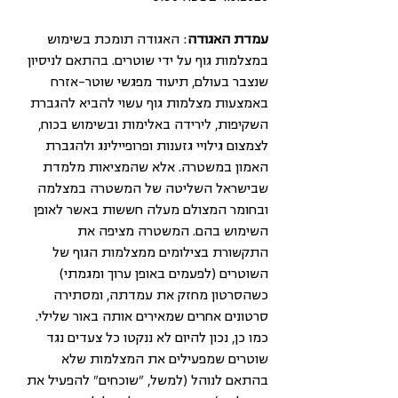
עמדת האגודה
: האגודה תומכת בשימוש 
במצלמות גוף על ידי שוטרים. בהתאם לניסיון 
שנצבר בעולם, תיעוד מפגשי שוטר-אזרח 
באמצעות מצלמות גוף עשוי להביא להגברת 
השקיפות, לירידה באלימות ובשימוש בכוח, 
לצמצום גילויי גזענות ופרופיילינג ולהגברת 
האמון במשטרה. אלא שהמציאות מלמדת 
שבישראל השליטה של המשטרה במצלמה 
ובחומר המצולם מעלה חששות באשר לאופן 
השימוש בהם. המשטרה מציפה את 
התקשורת בצילומים ממצלמות הגוף של 
השוטרים (לפעמים באופן ערוך ומגמתי) 
כשהסרטון מחזק את עמדתה, ומסתירה 
סרטונים אחרים שמאירים אותה באור שלילי. 
כמו כן, נכון להיום לא ננקטו כל צעדים נגד 
שוטרים שמפעילים את המצלמות שלא 
בהתאם לנוהל (למשל, "שוכחים" להפעיל את 