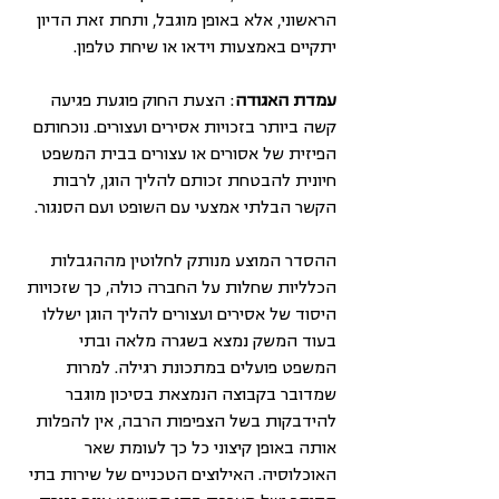
הראשוני, אלא באופן מוגבל, ותחת זאת הדיון 
יתקיים באמצעות וידאו או שיחת טלפון.
עמדת האגודה
: הצעת החוק פוגעת פגיעה 
קשה ביותר בזכויות אסירים ועצורים. נוכחותם 
הפיזית של אסורים או עצורים בבית המשפט 
חיונית להבטחת זכותם להליך הוגן, לרבות 
הקשר הבלתי אמצעי עם השופט ועם הסנגור.
ההסדר המוצע מנותק לחלוטין מההגבלות 
הכלליות שחלות על החברה כולה, כך שזכויות 
היסוד של אסירים ועצורים להליך הוגן ישללו 
בעוד המשק נמצא בשגרה מלאה ובתי 
המשפט פועלים במתכונת רגילה. למרות 
שמדובר בקבוצה הנמצאת בסיכון מוגבר 
להידבקות בשל הצפיפות הרבה, אין להפלות 
אותה באופן קיצוני כל כך לעומת שאר 
האוכלוסיה. האילוצים הטכניים של שירות בתי 