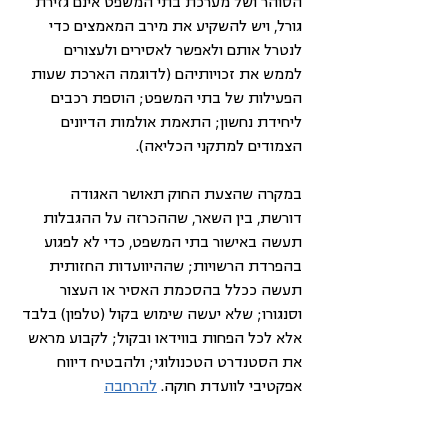
הסוהר ושל מערכת בתי המשפט אינם גזירת 
גורל, ויש להשקיע את מירב המאמצים כדי 
לנטרל אותם ולאפשר לאסירים ולעצורים 
לממש את זכויותיהם (לדוגמה הארכת שעות 
הפעילות של בתי המשפט; הוספת רכבים 
ליחידת נחשון; התאמת אולמות הדיונים 
הצמודים למתקני הכליאה).
במקרה שהצעת החוק תאושר האגודה 
דורשת, בין השאר, שההכרזה על ההגבלות 
תעשה באישור בתי המשפט, כדי לא לפגוע 
בהפרדת הרשויות; שההיוועדות החזותית 
תעשה ככלל בהסכמת האסיר או העצור 
וסנגורו; שלא יעשה שימוש בקול (טלפון) בלבד 
אלא לכל הפחות בווידאו ובקול; לקבוע מראש 
את הסטנדרט הטכנולוגי; ולהבטיח דיווח 
אפקטיבי לוועדת חוקה. 
להרחבה