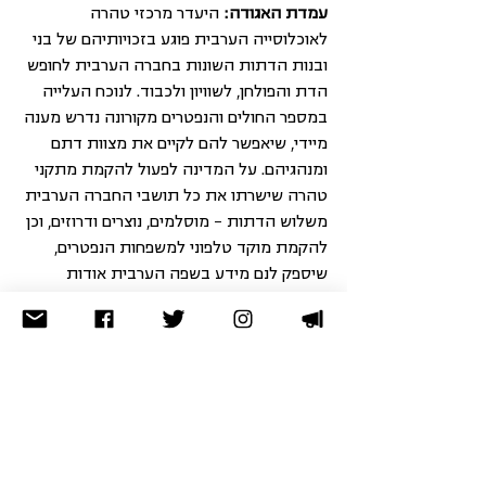
עמדת האגודה: 
היעדר מרכזי טהרה 
לאוכלוסייה הערבית פוגע בזכויותיהם של בני 
ובנות הדתות השונות בחברה הערבית לחופש 
הדת והפולחן, לשוויון ולכבוד. לנוכח העלייה 
במספר החולים והנפטרים מקורונה נדרש מענה 
מיידי, שיאפשר להם לקיים את מצוות דתם 
ומנהגיהם. על המדינה לפעול להקמת מתקני 
טהרה שישרתו את כל תושבי החברה הערבית 
משלוש הדתות – מוסלמים, נוצרים ודרוזים, וכן 
להקמת מוקד טלפוני למשפחות הנפטרים, 
שיספק לנם מידע בשפה הערבית אודות 
הקבורה. ב-4.8.2020 הגישה האגודה לזכויות 
האזרח עתירה לבג"ץ בעניין זה. 
להרחבה
 | 
עתירת האגודה לבג"ץ בעניין זה
איסור כניסת מבקרים לבתי סוהר