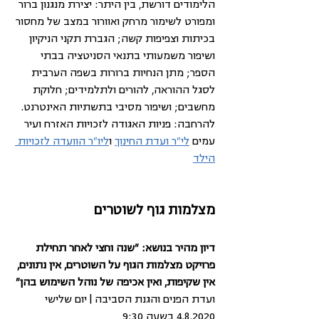
הלימודים דורשת, בין היתר: יצירת מנגנון ברור 
ומפורט לשימור מרחק ואוורור במצב של מחסור 
בכיתות וצפיפות קשה; הגברת תקני הניקיון 
ושיפור משמעותי בתנאי הסניטציה בבתי 
הספר; מתן הנחיות ברורות בשפה הערבית 
לסגל ההוראה, להורים ולתלמידים; חלוקת 
מחשבים; ושיפור מסיבי בתשתיות האינטרנט. 
להרחבה: פניות האגודה לזכויות האזרח ועיר 
עמים 
לי"ר ועדת החינוך
 ו
ליו"ר הוועדה לזכויות 
הילד
מצלמות גוף לשוטרים
דיון מהיר בנושא: "שנה וחצי לאחר תחילת 
פרויקט מצלמות הגוף על השוטרים, אין נתונים, 
אין שקיפות, ואין אכיפה של נוהל השימוש בהן"
ועדת הפנים והגנת הסביבה | יום שלישי 
4.8.2020 בשעה 9:30