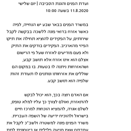
ועדת הפנים והגנת הסביבה | יום שלישי 
11.8.2020 בשעה 10:00
במשרד הפנים בבאר שבע יש הנחייה, לפיה 
כאשר אזרח בדואי פונה ללשכה בבקשה לקבל 
שירותים, על הפקידים להוציא תחילה את תיקו 
הפיזי מהארכיב. הפקידים בודקים את התיק 
ולא פעם מודיעים לאזרח שעל פי הרישום 
אצלם הוא אינו אזרח אלא תושב קבע, 
ושהאזרחות ניתנה לו בטעות. בו במקום הם 
שוללים את אזרחותו ונותנים לו תעודת זהות 
שלפיה הוא תושב קבע.
אם האדם רוצה בכך, הוא יכול לבקש 
להתאזרח, ואולם לצורך כך עליו למלא טופס, 
לשלם אגרה, להמציא הוכחות למרכז חיים 
בישראל ולהוכיח ידיעה של השפה העברית. 
משרד הפנים פונה למשטרה ולשב"כ לקבל את 
עמדתם שאין מניעה פלילית או ביטחונית לתת 