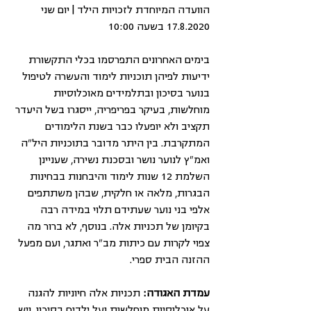
הוועדה המיוחדת לזכויות הילד | יום שני 
17.8.2020 בשעה 10:00
בימים האחרונים התפרסמו בכלי התקשורת 
ידיעות לפיהן תוכניות לימוד והעשרה לטיפול 
בנוער בסיכון ובתלמידים מאוכלוסיות 
מוחלשות, בעיקר בפריפריה, ייסגרו בשל היעדר 
תקציב ולא יופעלו כבר בשנת הלימודים 
המתקרבת. בין היתר מדובר בתוכניות היל"ה 
ואמ"ץ לנוער נושר ובסכנת נשירה, שעניינן 
השלמת 12 שנות לימוד והיבחנות בבחינות 
הבגרות, מלאה או חלקית, שבהן משתתפים 
אלפי בני נוער שעתידם תלוי במידה רבה 
בקיומן של תכניות אלה. בנוסף, לא ברור מה 
צפוי לקרות עם כיתות מב"ר ואתגר, ועם מפעל 
ההזנה הבית ספרי.
עמדת האגודה:
 תכניות אלה חיוניות להגנה 
על אוכלוסיות מוחלשות ועל ילדים בסיכון, ויש 