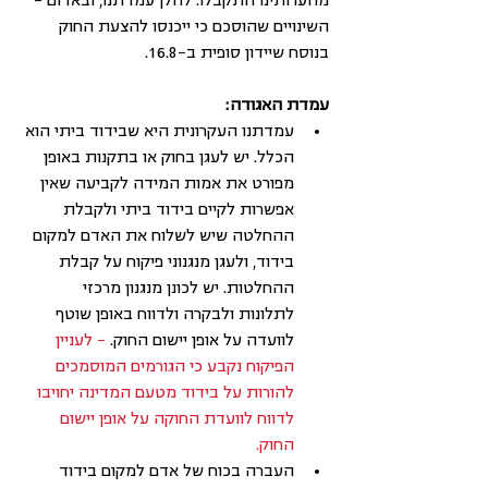
מהערותינו התקבלו. להלן עמדתנו, ובאדום – 
השינויים שהוסכם כי ייכנסו להצעת החוק 
בנוסח שיידון סופית ב-16.8.
עמדת האגודה:
עמדתנו העקרונית היא שבידוד ביתי הוא 
הכלל. יש לעגן בחוק או בתקנות באופן 
מפורט את אמות המידה לקביעה שאין 
אפשרות לקיים בידוד ביתי ולקבלת 
ההחלטה שיש לשלוח את האדם למקום 
בידוד, ולעגן מנגנוני פיקוח על קבלת 
ההחלטות. יש לכונן מנגנון מרכזי 
לתלונות ולבקרה ולדווח באופן שוטף 
לוועדה על אופן יישום החוק. 
– לעניין 
הפיקוח נקבע כי הגורמים המוסמכים 
להורות על בידוד מטעם המדינה יחויבו 
לדווח לוועדת החוקה על אופן יישום 
החוק.
העברה בכוח של אדם למקום בידוד 