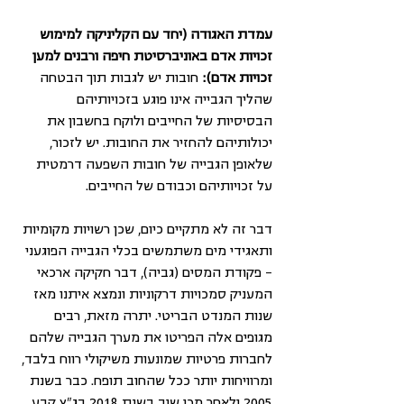
עמדת האגודה (יחד עם הקליניקה למימוש 
זכויות אדם באוניברסיטת חיפה ורבנים למען 
זכויות אדם): 
חובות יש לגבות תוך הבטחה 
שהליך הגבייה אינו פוגע בזכויותיהם 
הבסיסיות של החייבים ולוקח בחשבון את 
יכולותיהם להחזיר את החובות. יש לזכור, 
שלאופן הגבייה של חובות השפעה דרמטית 
על זכויותיהם וכבודם של החייבים.
דבר זה לא מתקיים כיום, שכן רשויות מקומיות 
ותאגידי מים משתמשים בכלי הגבייה הפוגעני 
- פקודת המסים (גביה), דבר חקיקה ארכאי 
המעניק סמכויות דרקוניות ונמצא איתנו מאז 
שנות המנדט הבריטי. יתרה מזאת, רבים 
מגופים אלה הפריטו את מערך הגבייה שלהם 
לחברות פרטיות שמונעות משיקולי רווח בלבד, 
ומרוויחות יותר ככל שהחוב תופח. כבר בשנת 
2005 ולאחר מכן שוב בשנת 2018 בג"ץ קבע 