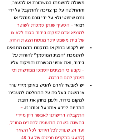
משולה להשמתו במשמורת או למעצר, 
וההחלטה על כך צריכה להתקבל על ידי 
גורם שיפוטי ולא על ידי גורם מנהלי או 
רפואי 
– הסעיף שנתן סמכות לשוטר 
להוציא אדם למקום בידוד בכוח ללא צו 
של בית משפט יוסר מנוסח הצעת החוק.
יש לקבוע בחוק או בתקנות מהם התנאים 
להסמכת "הנציג המוסמך" להורות על 
בידוד, ואת אופני הכשרתו והפיקוח עליו. 
– נקבע כי הנציגים יוסמכו מפורשות וכי 
תינתן להם הדרכה.
יש לאפשר לאדם להגיש באופן מידי ערר 
או השגה בעל פה על ההחלטה להעבירו 
למקום בידוד, ולעגן בחוק את חובת 
המדינה ליידע אותו על זכותו זו.
 – 
התקבלה דרישתנו לאפשר דיון מיידי 
בהשגה בשדה התעופה לחוזרים מחו"ל, 
ועד 24 שעות לכל היותר לכל השאר 
(למעט במקרים חריגים של עד 48 