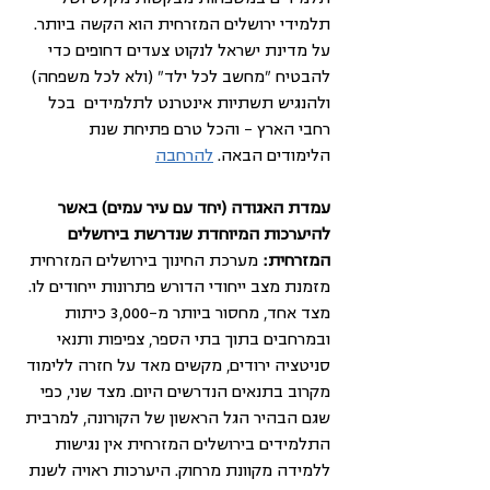
תלמידי ירושלים המזרחית הוא הקשה ביותר. 
על מדינת ישראל לנקוט צעדים דחופים כדי 
להבטיח "מחשב לכל ילד" (ולא לכל משפחה) 
ולהנגיש תשתיות אינטרנט לתלמידים  בכל 
רחבי הארץ – והכל טרם פתיחת שנת 
הלימודים הבאה. 
להרחבה
עמדת האגודה (יחד עם עיר עמים) באשר 
להיערכות המיוחדת שנדרשת בירושלים 
המזרחית:
 מערכת החינוך בירושלים המזרחית 
מזמנת מצב ייחודי הדורש פתרונות ייחודים לו. 
מצד אחד, מחסור ביותר מ-3,000 כיתות 
ובמרחבים בתוך בתי הספר, צפיפות ותנאי 
סניטציה ירודים, מקשים מאד על חזרה ללימוד 
מקרוב בתנאים הנדרשים היום. מצד שני, כפי 
שגם הבהיר הגל הראשון של הקורונה, למרבית 
התלמידים בירושלים המזרחית אין נגישות 
ללמידה מקוונת מרחוק. היערכות ראויה לשנת 