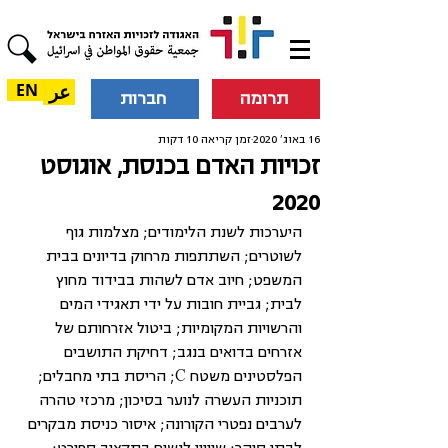
عر
EN
תרומה
חברות
16 באוג׳ 2020
זמן קריאה 10 דקות
זכויות האדם בכנסת, אוגוסט
2020
היערכות לשנת הלימודים; מצלמות גוף 
לשוטרים; השתתפות מרחוק בדיונים בבית 
המשפט; חיוב אדם לשהות בבידוד מחוץ 
לבית; גביית חובות על ידי תאגידי המים 
והרשויות המקומיות; ביטול אזרחותם של 
אזרחים בדואים בנגב; דחיקת התושבים 
הפלסטינים משטח C; הריסת בתי מחבלים; 
תוכניות העשרה לנוער בסיכון; מרכזי טהרה 
לערבים נפטרי הקורונה; איסור כניסת מבקרים 