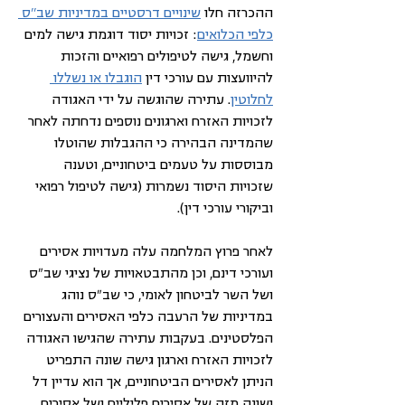
ההכרזה חלו 
שינויים דרסטיים במדיניות שב''ס 
כלפי הכלואים
: זכויות יסוד דוגמת גישה למים 
וחשמל, גישה לטיפולים רפואיים והזכות 
להיוועצות עם עורכי דין 
הוגבלו או נשללו 
לחלוטין
. עתירה שהוגשה על ידי האגודה 
לזכויות האזרח וארגונים נוספים נדחתה לאחר 
שהמדינה הבהירה כי ההגבלות שהוטלו 
מבוססות על טעמים ביטחוניים, וטענה 
שזכויות היסוד נשמרות (גישה לטיפול רפואי 
וביקורי עורכי דין).
לאחר פרוץ המלחמה עלה מעדויות אסירים 
ועורכי דינם, וכן מהתבטאויות של נציגי שב"ס 
ושל השר לביטחון לאומי, כי שב"ס נוהג 
במדיניות של הרעבה כלפי האסירים והעצורים 
הפלסטינים. בעקבות עתירה שהגישו האגודה 
לזכויות האזרח וארגון גישה שונה התפריט 
הניתן לאסירים הביטחוניים, אך הוא עדיין דל 
ושונה מזה של אסירים פליליים ושל אסירים 