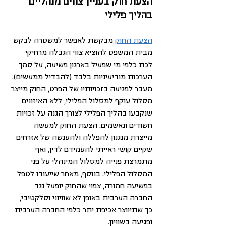
הצעת חוק בעניין צווים מנהליים 
בהליך פלילי
הצעת החוק
 מבקשת לאפשר למשטרה לבקש 
מבית המשפט להוציא צווי הגבלה מרחיקי 
לכת כלפי מי שפעיל בארגון פשיעה, על סמך 
הערכות מודיעיניות בלבד (להבדיל ממעשים). 
מעבר לפגיעה בזכויותיו של הפרט, החוק מייצר 
מסלול עוקף למסלול הפלילי, ללא האיזונים 
שנקבעו בהליך הפלילי לצורך הגנה על זכויות 
חשודים ונאשמים. הצעת החוק למעשה 
מייצרת מנגנון להפללה ולהענשה של אזרחים 
שקיים קושי ראייתי להעמידם לדין, ואף 
מתמרצת פנייה למסלול המינהלי על פני 
המסלול הפלילי. בנוסף, מאחר שייעודו לטפל 
בפשיעה חמורה, צפוי שהחוק יופעל נגד 
החברה הערבית באופן לא שוויוני וסלקטיבי, 
כך שתיווצר אכיפת יתר כלפי החברה הערבית 
ופגיעה בשוויון.