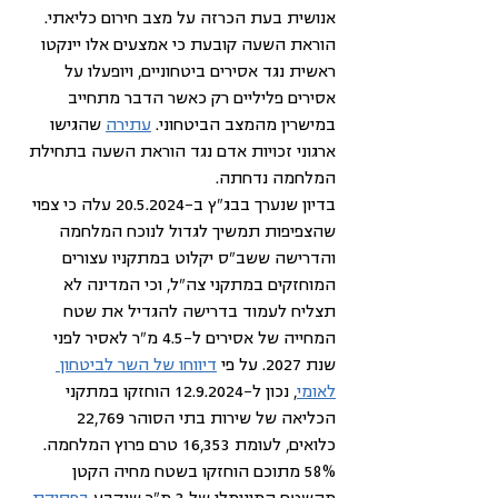
אנושית בעת הכרזה על מצב חירום כליאתי. 
הוראת השעה קובעת כי אמצעים אלו יינקטו 
ראשית נגד אסירים ביטחוניים, ויופעלו על 
אסירים פליליים רק כאשר הדבר מתחייב 
במישרין מהמצב הביטחוני. 
עתירה
 שהגישו 
ארגוני זכויות אדם נגד הוראת השעה בתחילת 
המלחמה נדחתה.
בדיון שנערך בבג"ץ ב-20.5.2024 עלה כי צפוי 
שהצפיפות תמשיך לגדול לנוכח המלחמה 
והדרישה ששב"ס יקלוט במתקניו עצורים 
המוחזקים במתקני צה"ל, וכי המדינה לא 
תצליח לעמוד בדרישה להגדיל את שטח 
המחייה של אסירים ל-4.5 מ"ר לאסיר לפני 
שנת 2027. על פי 
דיווחו של השר לביטחון 
לאומי
, נכון ל-12.9.2024 הוחזקו במתקני 
הכליאה של שירות בתי הסוהר 
22,769 
כלואים, לעומת 16,353 טרם פרוץ המלחמה. 
58% מתוכם הוחזקו בשטח מחיה הקטן 