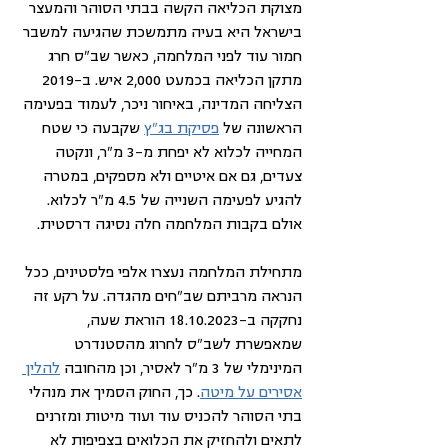
מצוקת הכליאה הקשה בבתי הסוהר והמעצר 
בישראל היא בעיה מתמשכת שהגיעה למשבר 
חמור עוד לפני המלחמה, כאשר שב"ס חרג 
מתקן הכליאה בכמעט 2,000 איש. ב-2019 
הצליחה המדינה, באיחור ניכר, לעמוד בפעימה 
הראשונה של 
פסיקת בג"ץ
 שקבעה כי שטח 
המחייה לכלוא לא יפחת מ-3 מ"ר, ונקטה 
צעדים, גם אם איטיים ולא מספקים, במטרה 
להגיע לפעימה השנייה של 4.5 מ"ר לכלוא. 
אולם בקבות המלחמה חלה נסיגה דרסטית.
מתחילת המלחמה נעצרו אלפי פלסטינים, ככל 
הנראה מרביתם שב"חים מהגדה. על רקע זה 
נחקקה ב-18.10.2023 הוראת שעה, 
שמאפשרת לשב"ס לחרוג מהסטנדרט 
ה
מינימלי
 של 3 מ"ר לאסיר, וכן מהחובה 
להלין 
אסירים על מיטה
. כך, החוק הסמיך את מנהלי 
בתי הסוהר להכניס עוד ועוד מיטות ומזרנים 
לתאים ולהחזיק את הכלואים בצפיפות לא 