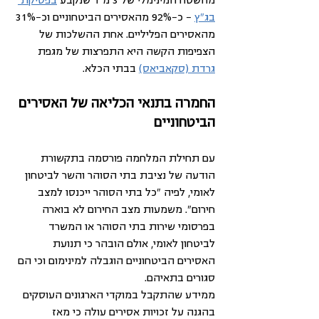
מהשטח המינימלי של 3 מ"ר שנקבע 
בפסיקת 
בג"ץ
 – כ-92% מהאסירים הביטחוניים וכ-31% 
מהאסירים הפליליים. אחת ההשלכות של 
הצפיפות הקשה היא התפרצות של מגפת 
גרדת (סקאביאס)
 בבתי הכלא.
החמרה בתנאי הכליאה של האסירים 
הביטחוניים
עם תחילת המלחמה פורסמה בתקשורת 
הודעה של נציבת בתי הסוהר והשר לביטחון 
לאומי, לפיה "כל בתי הסוהר ייכנסו למצב 
חירום". משמעות מצב החירום לא בוארה 
בפרסומי שירות בתי הסוהר או המשרד 
לביטחון לאומי, אולם הובהר כי תנועת 
האסירים הביטחוניים הוגבלה למינימום וכי הם 
סגורים בתאיהם.
ממידע שהתקבל במוקדי הארגונים העוסקים 
בהגנה על זכויות אסירים עולה כי מאז 