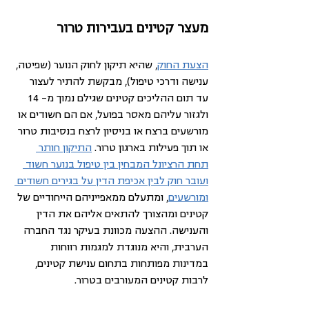
מעצר קטינים בעבירות טרור
הצעת החוק
, שהיא תיקון לחוק הנוער (שפיטה, 
ענישה ודרכי טיפול), מבקשת להתיר לעצור 
עד תום ההליכים קטינים שגילם נמוך מ- 14 
ולגזור עליהם מאסר בפועל, אם הם חשודים או 
מורשעים ברצח או בניסיון לרצח בנסיבות טרור 
או תוך פעילות בארגון טרור. 
התיקון חותר 
תחת הרציונל המבחין בין טיפול בנוער חשוד 
ועובר חוק לבין אכיפת הדין על בגירים חשודים 
ומורשעים
, ומתעלם ממאפייניהם הייחודיים של 
קטינים ומהצורך להתאים אליהם את הדין 
והענישה. ההצעה מכוונת בעיקר נגד החברה 
הערבית, והיא מנוגדת למגמות רווחות 
במדינות מפותחות בתחום ענישת קטינים, 
לרבות קטינים המעורבים בטרור. 