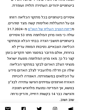
ביטחוניים יהודים. העתירה תלויה ועומדת.
אסירים ביטחוניים בכל מתקני הכליאה דווחו 
גם על התעללות ו
אלימות קשה
 מצד סוהרים. 
מ
דיווח הנציב העליון של האו"ם
 מ-31.7.2024 
עולה כי מאז פרוץ המלחמה מתו 53 אסירים 
ביטחוניים תושבי הגדה בבתי הכלא ובמתקני 
הכליאה הצבאיים. נסיבות המוות עדיין לא 
ברורות, אולם מדובר במספר חסר תקדים בזמן 
קצר כל כך
. מאז פרוץ המלחמה מונעת ישראל 
מנציגי הצלב האדום לבקר במתקני הכליאה 
שלה וכן חדלה מלהעביר לצלב האדום מידע 
על הכלואים במשמורתה. האגודה לזכויות 
האזרח וארגונים עמיתים הגישו עתירה לבג"ץ 
בנושא, אך המדינה נמנעת מלהגיש תגובה 
והגישה כבר 14 בקשות דחייה, והדיון נדחה 
שוב ושוב.