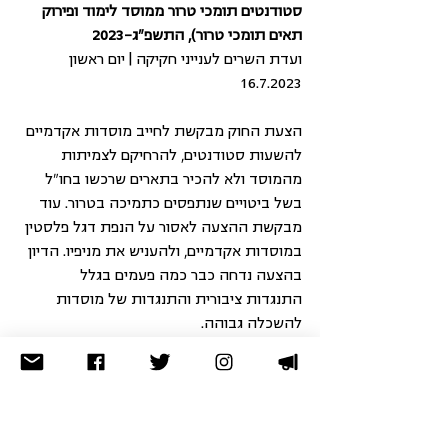
סטודנטים תומכי טרור ממוסד לימוד ופירוק 
תאים תומכי טרור), התשפ"ג-2023
ועדת השרים לענייני חקיקה | יום ראשון 
16.7.2023
הצעת החוק מבקשת לחייב מוסדות אקדמיים 
להשעות סטודנטים, להרחיקם לצמיתות 
מהמוסד ולא להכיר בתארים שרכשו בחו"ל 
בשל ביטויים שנתפסים כתמיכה בטרור. עוד 
מבקשת ההצעה לאסור על הנפת דגל פלסטין 
במוסדות אקדמיים, ולהעניש את מניפיו. הדיון 
בהצעה נדחה כבר כמה פעמים בגלל 
התנגדות ציבורית והתנגדות של מוסדות 
להשכלה גבוהה.
עמדת האגודה לזכויות האזרח: 
הצעת החוק 
פוגעת אנושות בזכויות החוקתיות של 
סטודנטים לחופש הביטוי, לכבוד ולזהות, תוך 
התעלמות מההגנות כבדות המשקל שמעניק 