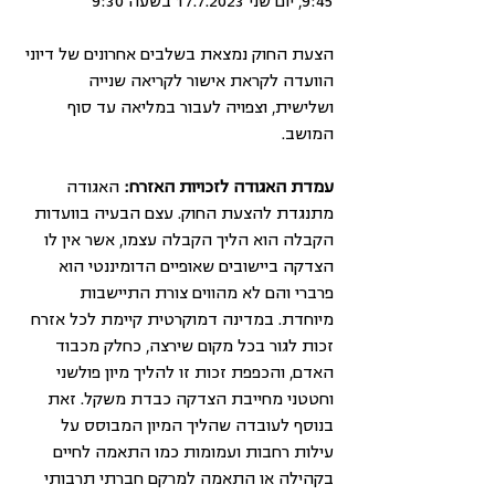
9:45, יום שני 17.7.2023 בשעה 9:30
הצעת החוק נמצאת בשלבים אחרונים של דיוני 
הוועדה לקראת אישור לקריאה שנייה 
ושלישית, וצפויה לעבור במליאה עד סוף 
המושב.
עמדת האגודה לזכויות האזרח: 
האגודה 
מתנגדת להצעת החוק. עצם הבעיה בוועדות 
הקבלה הוא הליך הקבלה עצמו, אשר אין לו 
הצדקה ביישובים שאופיים הדומיננטי הוא 
פרברי והם לא מהווים צורת התיישבות 
מיוחדת. במדינה דמוקרטית קיימת לכל אזרח 
זכות לגור בכל מקום שירצה, כחלק מכבוד 
האדם, והכפפת זכות זו להליך מיון פולשני 
וחטטני מחייבת הצדקה כבדת משקל. זאת 
בנוסף לעובדה שהליך המיון המבוסס על 
עילות רחבות ועמומות כמו התאמה לחיים 
בקהילה או התאמה למרקם חברתי תרבותי 