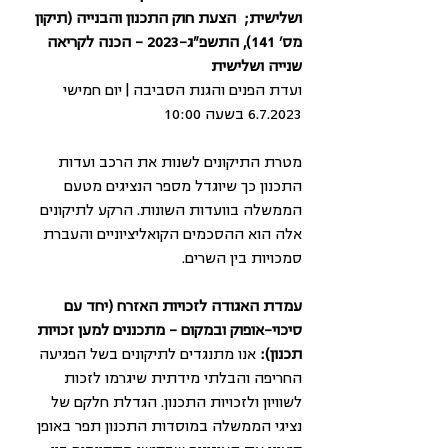
ושלישית;  הצעת חוק התכנון והבנייה (תיקון 
מס' 141), התשפ"ג-2023 - הכנה לקריאה 
שנייה ושלישית
ועדת הפנים והגנת הסביבה | יום חמישי 
6.7.2023 בשעה 10:00
מטרת התיקונים לשנות את הרכב ועדות 
התכנון כך שיוגדל מספר הנציגים מטעם 
הממשלה בוועדות השונות. הרקע לתיקונים 
אלה הוא ההסכמים הקואליציוניים והעברת 
סמכויות בין השרים.
עמדת האגודה לזכויות האזרח (יחד עם 
סיכוי-אופוק ובמקום – מתכננים למען זכויות 
תכנון): 
אנו מתנגדים לתיקונים בשל הפגיעה 
החריפה והבלתי מידתית שיגרמו לזכות 
לשוויון ולזכויות התכנון. הגדלת חלקם של 
נציגי הממשלה במוסדות התכנון תפר באופן 