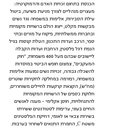
הכנסת בתחום זכויות האדם והדמוקרטיה: 
מעצרים מנהליים לצורך מניעת פשיעה, ביטול 
עילת הסבירות, אלימות במשפחה נגד נשים 
מבקשות מקלט, ייצוג הולם ברשויות מקומיות 
ובחברות ממשלתיות, פיקוח על מורים ובתי 
ספר, הרכב ועדות התכנון, הטלת קנסות בגיל 
הנפת דגל פלסטין, הרחבת ועדות הקבלה 
ליישובים שבהם מעל 400 משפחות, "חוק 
המעקבים", צמצום חופש הביטוי במוסדות 
להשכלה גבוהה, זכויות נשים נפגעות אלימות 
במשפחה, רפורמה במחלקה לחקירות שוטרים 
(מח"ש), הקצאת קרקעות לחיילים משוחררים, 
חלוקת כספים של הרשויות המקומיות 
להתנחלויות, חוסן אקלימי – מענה לאנשים 
החיים בעוני, עדיפות לסטודנטים ששירתו 
בשירות צבאי או לאומי, דחיקת הפלסטינים 
משטח C, החמרת התנאים לשחרור בערבות.