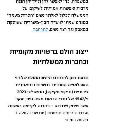
במשפחה, כדי לאפשר להן ולילדיהן הגנה 
מרבית ואפשרות אמיתית לשיקום. על 
הממשלה לכלול לאלתר נשים "חסרות מעמד" 
במנדט שניתן לוועדה הבין-משרדית שעוסקת 
במאבק נגד רצח נשים. 
להרחבה
ייצוג הולם ברשויות מקומיות 
ובחברות ממשלתיות
הצעת חוק להרחבת הייצוג ההולם של בני 
האוכלוסייה החרדית ברשויות ובתאגידים 
ציבוריים (תיקוני חקיקה), התשפ"ג-2023 
פ/1542 של חברי הכנסת משה גפני, יעקב 
אשר ויצחק פינדרוס – בהכנה לקריאה ראשונה
ועדת העבודה והרווחה | יום שני 3.7.2023 
בשעה 10:00