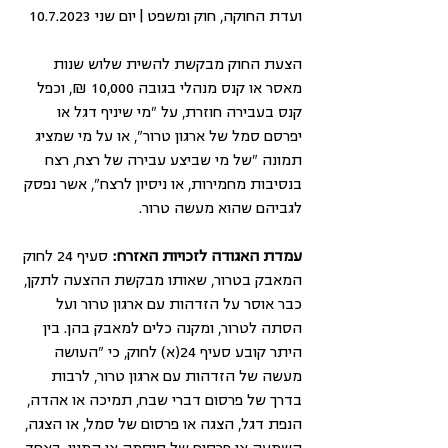
ועדת החוקה, חוק ומשפט | יום שני 10.7.2023
הצעת החוק מבקשת להשית שלוש שנות 
מאסר או קנס מנהלי בגובה 10,000 ₪, וכפל 
קנס בעבירה חוזרת, על "מי שיניף דגל או 
יפרסם סמל של ארגון טרור", או על מי שמציג 
תמונה "של מי שביצע עבירה של רצח, רצח 
בנסיבות מחמירות, או ניסיון לרצח", אשר נפסק 
לגביהם שהוא מעשה טרור. 
עמדת האגודה לזכויות האזרח: 
סעיף 24 לחוק 
המאבק בטרור, שאותו מבקשת ההצעה לתקן, 
כבר אוסר על הזדהות עם ארגון טרור ועל 
הסתה לטרור, ומקנה כלים למאבק בהן. בין 
היתר קובע סעיף 24(א) לחוק, כי "העושה 
מעשה של הזדהות עם ארגון טרור, לרבות 
בדרך של פרסום דברי שבח, תמיכה או אהדה, 
הנפת דגל, הצגה או פרסום של סמל, או הצגה, 
השמעה או פרסום של סיסמה או המנון, באחד 