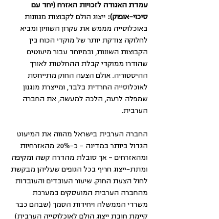
עמדת האגודה לזכויות האזרח (יחד עם 
סיכוי-אופוק):
 ייצוג הולם לקבוצות מגוונות 
באוכלוסייה מממש את עקרון השוויון ומביא 
לחלוקה צודקת יותר של מוקדי הכוח בין 
הקבוצות השונות, ובמיוחד עבור מיעוטים 
שהודרו ממוקדי קבלת ההחלטות לאורך 
ההיסטוריה. אולם הצעה החוק מתייחסת 
לאוכלוסייה החרדית בלבד, ומייצרת מנגנון 
שמפלה לרעה, הלכה למעשה, את החברה 
הערבית.
החברה הערבית בישראל מהווה את המיעוט 
הגדול ביותר במדינה – כ-20% מהאזרחיות 
ומהאזרחים – אך סובלת מהדרה קשה ומקיפה 
ומתת-ייצוג חריף בכל הגופים שעליהן מבקשת 
לחול הצעת החוק. שיעור העובדים והעובדות 
מהחברה הערבית המועסקים במערכת 
משרדי הממשלה ויחידות הסמך (שבהם כבר 
קיימת חובת ייצוג הולם לאוכלוסייה הערבית) 