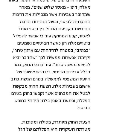
מאלה, דינו – מאסר שלוש שנים". מאחר 
שמדובר בעבירות אשר מגבילות את הזכות 
החוקתית לביטוי, ובשל הזהירות הרבה 
הנדרשת בקביעת הגבול בין ביטוי מותר 
לאסור, קבע המחוקק עוד כי אפשר להפליל 
ביטויים אלה רק כאשר הביטויים נשמעים 
"בפומבי, במטרה להזדהות עם ארגון טרור", 
וקיימת אפשרות ממשית לכך "שהדבר יביא 
לביצוע מעשה טרור". עוד קובע החוק, כמו 
בכלל עבירות הביטוי, כי נדרש אישורו של 
היועץ המשפטי לממשלה בטרם הגשת כתב 
אישום בעבירות אלה. הצעת החוק מבקשת 
לבטל את המבחנים אשר נקבעו בחוק בטרם 
הפללה, ופוגעת באופן בלתי מידתי בחופש 
הביטוי. 
הצעת החוק מיותרת, פסולה ומסוכנת. 
מטרתה העיקרית היא הפללתם של דגל 