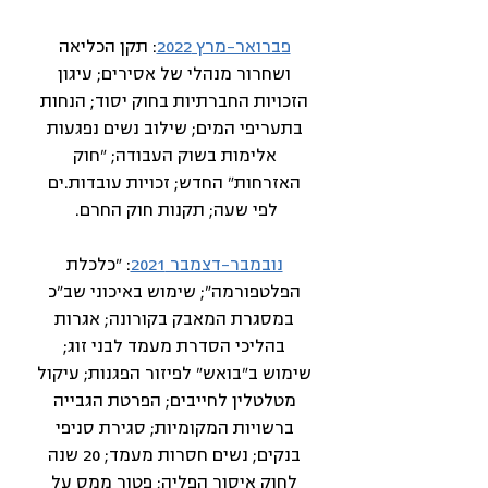
פברואר-מרץ 2022
: תקן הכליאה
ושחרור מנהלי של אסירים; עיגון
הזכויות החברתיות בחוק יסוד; הנחות
בתעריפי המים; שילוב נשים נפגעות
אלימות בשוק העבודה; "חוק
האזרחות" החדש; זכויות עובדות.ים
לפי שעה; תקנות חוק החרם.
נובמבר-דצמבר 2021
: "כלכלת
הפלטפורמה"; שימוש באיכוני שב"כ
במסגרת המאבק בקורונה; אגרות
בהליכי הסדרת מעמד לבני זוג;
שימוש ב"בואש" לפיזור הפגנות; עיקול
מטלטלין לחייבים; הפרטת הגבייה
ברשויות המקומיות; סגירת סניפי
בנקים; נשים חסרות מעמד; 20 שנה
לחוק איסור הפליה; פטור ממס על