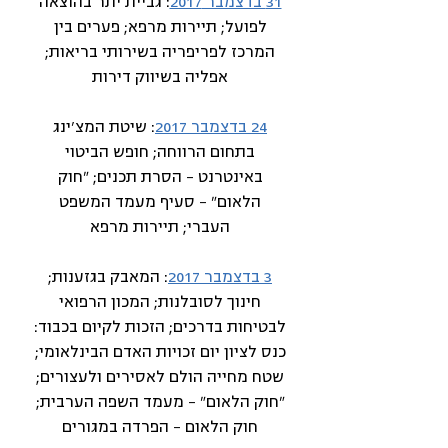
31 בדצמבר 2017
: גביית יתר בהוצאה
לפועל; תיירות מרפא; פערים בין
המרכז לפריפריה בשירותי בריאות;
אפליה בשיווק דירות
24 בדצמבר 2017
: שיטת המצ'ינג
בתחום הרווחה; חופש הביטוי
באינטרנט – הסרת תכנים; "חוק
הלאום" – סעיף מעמד המשפט
העברי; תיירות מרפא
3 בדצמבר 2017
: המאבק בגזענות;
חינוך לסובלנות; המכון הרפואי
לבטיחות בדרכים; הזכות לקיום בכבוד:
כנס לציון יום זכויות האדם הבינלאומי;
שטח מחייה הולם לאסירים ולעצורים;
"חוק הלאום" – מעמד השפה הערבית;
חוק הלאום – הפרדה במגורים