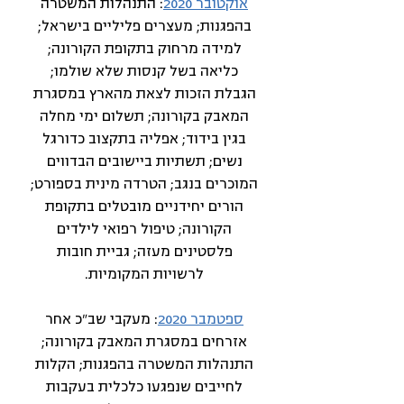
אוקטובר 2020
: התנהלות המשטרה
בהפגנות; מעצרים פליליים בישראל;
למידה מרחוק בתקופת הקורונה;
כליאה בשל קנסות שלא שולמו;
הגבלת הזכות לצאת מהארץ במסגרת
המאבק בקורונה; תשלום ימי מחלה
בגין בידוד; אפליה בתקצוב כדורגל
נשים; תשתיות ביישובים הבדווים
המוכרים בנגב; הטרדה מינית בספורט;
הורים יחידניים מובטלים בתקופת
הקורונה; טיפול רפואי לילדים
פלסטינים מעזה; גביית חובות
לרשויות המקומיות.
ספטמבר 2020
: מעקבי שב"כ אחר
אזרחים במסגרת המאבק בקורונה;
התנהלות המשטרה בהפגנות; הקלות
לחייבים שנפגעו כלכלית בעקבות