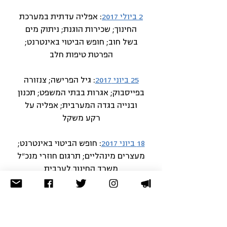
2 ביולי 2017
: אפליה עדתית במערכת
החינוך; שכירות הוגנת; ניתוק מים
בשל חוב; חופש הביטוי באינטרנט;
הפרטת טיפות חלב
25 ביוני 2017
: גיל הפרישה; צנזורה
בפייסבוק; אגרות בבתי המשפט; תכנון
ובנייה בגדה המערבית; אפליה על
רקע משקל
18 ביוני 2017
: חופש הביטוי באינטרנט;
מעצרים מינהליים; תרגום חוזרי מנכ"ל
משרד החינוך לערבית
11 ביוני 2017
: הארכת "חוק האזרחות";
אגרות בבתי המשפט; זימון לוועדות
הכנסת; שכירות הוגנת