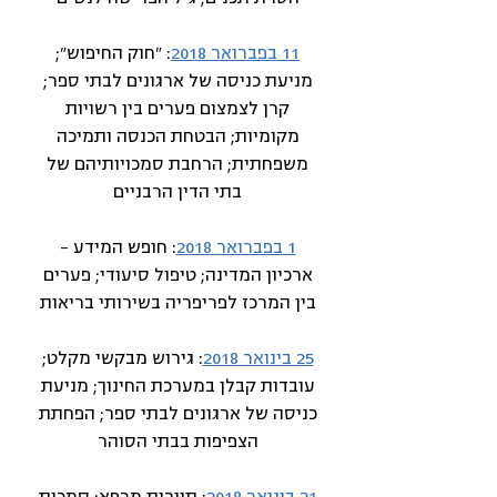
11 בפברואר 2018
: "חוק החיפוש";
מניעת כניסה של ארגונים לבתי ספר;
קרן לצמצום פערים בין רשויות
מקומיות; הבטחת הכנסה ותמיכה
משפחתית; הרחבת סמכויותיהם של
בתי הדין הרבניים
1 בפברואר 2018
: חופש המידע –
ארכיון המדינה; טיפול סיעודי; פערים
בין המרכז לפריפריה בשירותי בריאות
25 בינואר 2018
: גירוש מבקשי מקלט;
עובדות קבלן במערכת החינוך; מניעת
כניסה של ארגונים לבתי ספר; הפחתת
הצפיפות בבתי הסוהר
21 בינואר 2018
: תיירות מרפא; סמכות