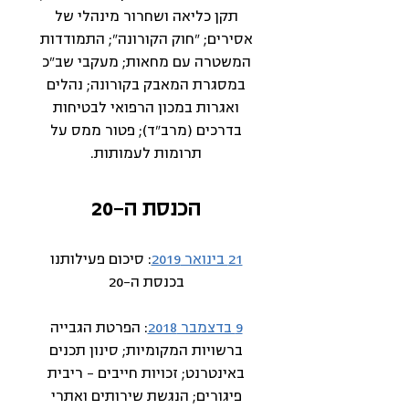
תקן כליאה ושחרור מינהלי של
אסירים; "חוק הקורונה"; התמודדות
המשטרה עם מחאות; מעקבי שב"כ
במסגרת המאבק בקורונה; נהלים
ואגרות במכון הרפואי לבטיחות
בדרכים (מרב"ד); פטור ממס על
תרומות לעמותות.
הכנסת ה-20
21 בינואר 2019
: סיכום פעילותנו
בכנסת ה-20
9 בדצמבר 2018
: הפרטת הגבייה
ברשויות המקומיות; סינון תכנים
באינטרנט; זכויות חייבים – ריבית
פיגורים; הנגשת שירותים ואתרי