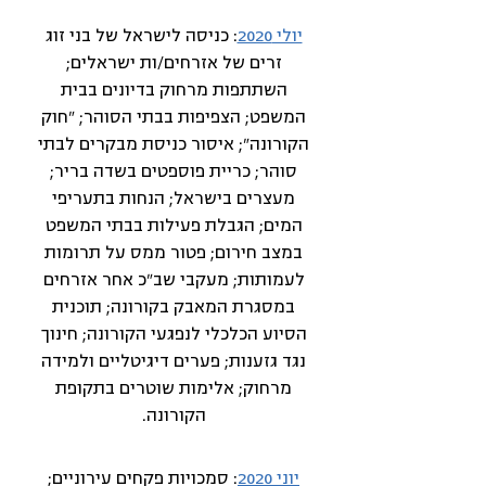
יולי 2020
: כניסה לישראל של בני זוג
זרים של אזרחים/ות ישראלים;
השתתפות מרחוק בדיונים בבית
המשפט; הצפיפות בבתי הסוהר; "חוק
הקורונה"; איסור כניסת מבקרים לבתי
סוהר; כריית פוספטים בשדה בריר;
מעצרים בישראל; הנחות בתעריפי
המים; הגבלת פעילות בבתי המשפט
במצב חירום; פטור ממס על תרומות
לעמותות; מעקבי שב"כ אחר אזרחים
במסגרת המאבק בקורונה; תוכנית
הסיוע הכלכלי לנפגעי הקורונה; חינוך
נגד גזענות; פערים דיגיטליים ולמידה
מרחוק; אלימות שוטרים בתקופת
הקורונה.
יוני 2020
: סמכויות פקחים עירוניים;