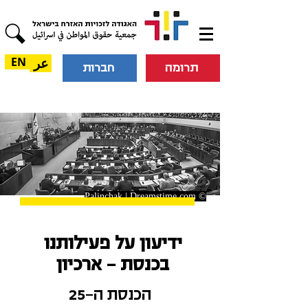
عر
EN
תרומה
חברות
© Palinchak | Dreamstime.com
ידיעון על פעילותנו
בכנסת - ארכיון
הכנסת ה-25