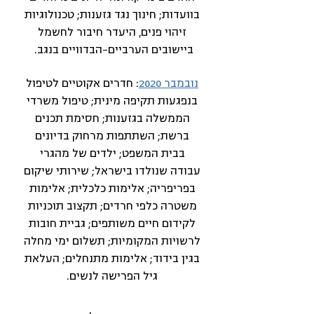
בוועדות; חינוך נגד גזענות; טכנולוגיות
זיהוי פנים, היעדר חיבור לחשמל
ביישובים הערביים-הבדוויים בנגב.
נובמבר 2020
: חדרים אקוטיים לטיפול
בנפגעות תקיפה מינית; טיפול משרדי
הממשלה בגזענות; חסימת תכנים
ברשת; השתתפות מרחוק בדיונים
בבית המשפט; ילדים של מהגרי
עבודה שנולדו בישראל; שירותי שיקום
בפריפריה; אלימות כלכלית; אלימות
משטרה כלפי חרדים; תקצוב תוכניות
לקידום חיים משותפים; גביית חובות
לרשויות המקומיות; תשלום ימי מחלה
בגין בידוד; אלימות מתנחלים; העלאת
גיל הפרישה לנשים.