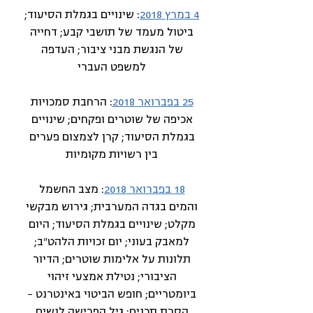
4 במרץ 2018
: שינויים בגמלת הסיעוד;
ביטול מעמד של תושבי קבע; דחייה
של הנגשת מבני ציבור; העדפה
למשפט העברי
25 בפברואר 2018
: הרחבת סמכויות
אכיפה של שוטרים ופקחים; שינויים
בגמלת הסיעוד; קרן לצמצום פערים
בין רשויות מקומיות
18 בפברואר 2018
: מצב החשמל
והמים בגדה המערבית; גירוש מבקשי
מקלט; שינויים בגמלת הסיעוד; היום
למאבק בעוני; יום זכויות הלהט"ב;
תלונות על אלימות שוטרים; הדיור
הציבורי; נטילת אמצעי זיהוי
ביומטריים; חופש הביטוי באינטרנט –
הסרת תכנים; גיל הפרישה לנשים