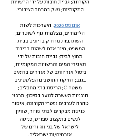
הקורונה; גביית חובות על ידי הרשויות
המקומיות; נשק במרחב הציבורי.
אוגוסט 2020
: היערכות לשנת
הלימודים; מצלמות גוף לשוטרים;
השתתפות מרחוק בדיונים בבית
המשפט; חיוב אדם לשהות בבידוד
מחוץ לבית; גביית חובות על ידי
תאגידי המים והרשויות המקומיות;
ביטול אזרחותם של אזרחים בדואים
בנגב; דחיקת התושבים הפלסטינים
משטח C; הריסת בתי מחבלים;
תוכניות העשרה לנוער בסיכון; מרכזי
טהרה לערבים נפטרי הקורונה; איסור
כניסת מבקרים לבתי סוהר; שוויון
לנשים בתקצוב ספורט; כניסה
לישראל של בני זוג זרים של
אזרחים/ות ישראלים.