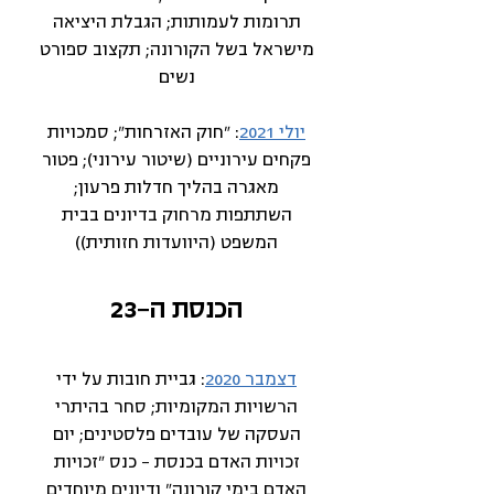
תרומות לעמותות; הגבלת היציאה
מישראל בשל הקורונה; תקצוב ספורט
נשים
יולי 2021
: "חוק האזרחות"; סמכויות
פקחים עירוניים (שיטור עירוני); פטור
מאגרה בהליך חדלות פרעון;
השתתפות מרחוק בדיונים בבית
המשפט (היוועדות חזותית))
הכנסת ה-23
דצמבר 2020
: גביית חובות על ידי
הרשויות המקומיות; סחר בהיתרי
העסקה של עובדים פלסטינים; יום
זכויות האדם בכנסת - כנס "זכויות
האדם בימי קורונה" ודיונים מיוחדים