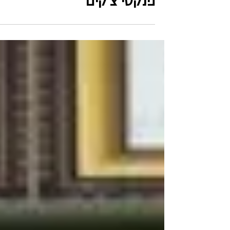
סירוב של בנקים להנפיק
פנקסי צ'קים